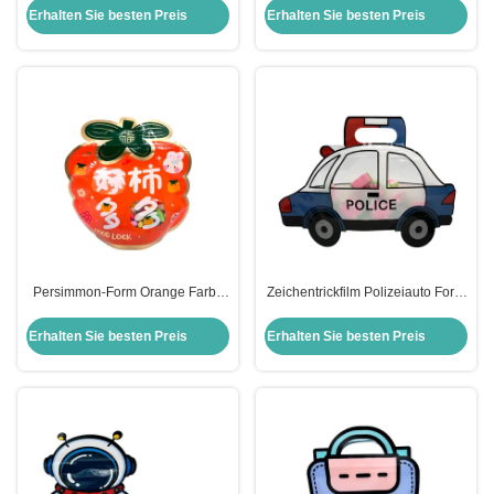
Mylar Reißverschluss Taschen für
Gramm Taschen für Blumen
Erhalten Sie besten Preis
Erhalten Sie besten Preis
Süßigkeiten Blumen Blätter
Süßigkeiten Verpackung
Persimmon-Form Orange Farbe
Zeichentrickfilm Polizeiauto Form
Öko-freundlich Stehen Taschen
Die Cutting Stand Up Taschen
Reißverschluss Top Taschen mit
Großhandel mit wieder
Erhalten Sie besten Preis
Erhalten Sie besten Preis
klarem Fenster für Lebensmittel
verschließbarem Reißverschluss
für Lebensmittel Snacks
Lagerung