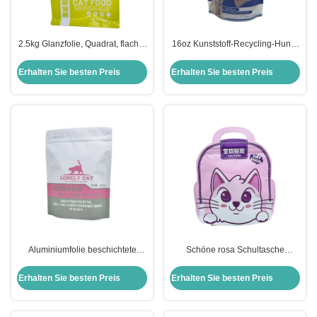
2.5kg Glanzfolie, Quadrat, flacher
16oz Kunststoff-Recycling-Hund-
Boden, Hundefutterbeutel
Treats kundenspezifische
Hundefuttertüten mit
Erhalten Sie besten Preis
Erhalten Sie besten Preis
Reißverschluss und Fenster
Aluminiumfolie beschichtete
Schöne rosa Schultasche
Kunststoff-Hunde-Treats
Flachboden Hunde-Lebensmittel-
Verpackungstüten mit Ziplock
Lager Tasche Katze-Leckerei
Erhalten Sie besten Preis
Erhalten Sie besten Preis
Verpackung mit Reißverschluss