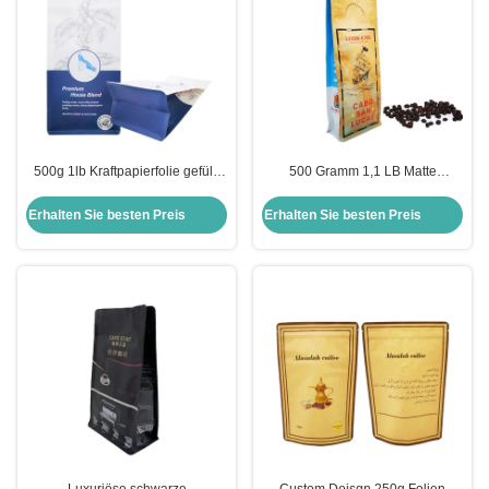
500g 1lb Kraftpapierfolie gefüllt
500 Gramm 1,1 LB Matte
mit Seitenverbindung Flachboden
Flachboden Taschen Tasche mit
Kaffeebeutel mit Ventil und
abreißbarem Reißverschluss für
Erhalten Sie besten Preis
Erhalten Sie besten Preis
Reißverschluss
Kaffeebohnen Verpackung