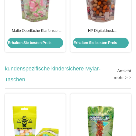
Matte Oberfläche Klarfenster
HP Digitaldruck
Kunststoff-Stand-up-Tasche mit
Wiederverwertbare Lebensmittel
Reißverschluss für Lebensmittel
Stehbeutel für Kräuter Snack Tee
Erhalten Sie besten Preis
Erhalten Sie besten Preis
erneut verschließbar
Gewürze Haustierfutter und
Süßigkeiten
kundenspezifische kindersichere Mylar-
Ansicht
mehr > >
Taschen