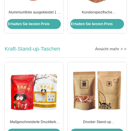
Aluminiumfolie ausgekleidet 1 g
Kundenspezifische
Kinderschutz Mylar Taschen mit
holographische Taschen
Ziplock Matte Oberfläche
Verpackung 3,5 Gramm
Erhalten Sie besten Preis
Erhalten Sie besten Preis
Stehbeutel mit kindsicheren
Reißverschluss
Kraft-Stand-up-Taschen
Ansicht mehr > >
Maßgeschneiderte Druckfarbe
Drucker Stand-up
Weiße Kraft-Stand-up-Taschen
Kraftpapierbeutel mit