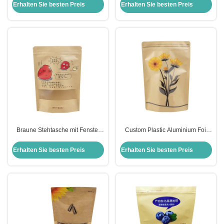
mit Reißverschluss und
Reißverschluss mit matte klarem
Erhalten Sie besten Preis
Erhalten Sie besten Preis
Maßgeschneiderte Fenster für
Fenster für Trockene
trockene Lebensmittel Nüsse
Meeresnahrungsmittel
Erdnüsse Verpackung
Verpackung
Braune Stehtasche mit Fenster
Custom Plastic Aluminium Foil
mit Reißverschluss für
Laminated Stand Up Kraft Zip
chinesische Datteln
Lock Tasche für Trockenfutter
Erhalten Sie besten Preis
Erhalten Sie besten Preis
Trockenfrüchte Snacks
Teeblätter Kaffeebohnen
Verpackung
Verpackung