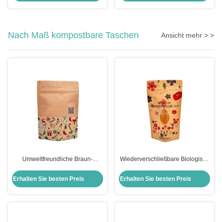
kundenspezifischem runden
Fenster für Teeblätter und
Bohnen
Nach Maß kompostbare Taschen
Ansicht mehr > >
Umweltfreundliche Braun-
Wiederverschließbare Biologisch
Kraftpapier-Biodegradable
abbaubare Kompostierbare
Stehbeutel mit Reißverschluss für
Taschen Kraftpapier Stand Up
Erhalten Sie besten Preis
Erhalten Sie besten Preis
Lebensmittelverpackungen
Reißverschlussbeutel mit klarem
Fenster