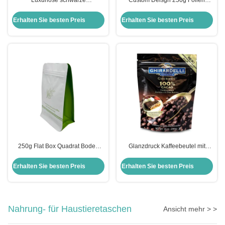
Luxuriöse schwarze
Custom Deisgn 250g Folien
Aluminiumfolie, ausgekleidet mit
beschichtet Kraftpapier Stehen
250g, 8 Seiten, versiegelt, flache
Kaffeebeutel mit Ventil für
Erhalten Sie besten Preis
Erhalten Sie besten Preis
Schachtel, Boden, Kaffeebeutel
Kaffeebohnen / Pulver
mit Ventil und Reißverschluss
250g Flat Box Quadrat Boden
Glanzdruck Kaffeebeutel mit
Kaffeebeutel mit Ventil und Rip
Ventil für
Zip Luxus matte weiße
Lebensmittelverpackungen
Erhalten Sie besten Preis
Erhalten Sie besten Preis
Aluminiumfolie beschichtet
Nahrung- für Haustieretaschen
Ansicht mehr > >