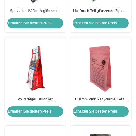
Spezielle UV-Druck glänzende
UV-Druck-Teil glänzende Ziplock-
teilweise matte flache Unterseite
Flachbodenbeutel für
Gusset-Tasche mit
Lebensmittelverpackungen
Erhalten Sie besten Preis
Erhalten Sie besten Preis
Reißverschluss für
Lebensmittelpulverververpackungen
Vollfarbiger Druck auf
Custom Pink Recyclable EVOH
maßgeschneiderte Weise Stand-
wieder verschließbare Box Boden
Up-Quadratische Unterseite
Taschen für die Verpackung
Erhalten Sie besten Preis
Erhalten Sie besten Preis
Gusset-Taschen für Lebensmittel
Protein Pfannkuchen
Kaffee Bohnen Tee Blätter
Lebensmittelverpackung
Unkrautblume