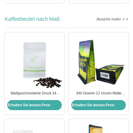
Unkraut, Kraut, Cookies Pack
Verpackungsbeutel für
Blumenkraut
Kaffeebeutel nach Maß
Ansicht mehr > >
Maßgeschneiderte Druck 340
340 Gramm 12 Unzen Matte
Gramm 12oz Matte Weiß Flach
Flach Boden Seiten Gusset
Boden Kaffeebeutel mit Ventil
Kaffeebeutel mit Ventil und
Erhalten Sie besten Preis
Erhalten Sie besten Preis
Front Riss Off Ziplock
Frontverschluss