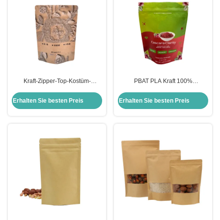
Kraft-Zipper-Top-Kostüm-
PBAT PLA Kraft 100%
Kompostierbare Verpackung
kompostierbare Stehbeutel mit
Wärmesiegel-Taschen Aufstehen
Reißverschluss für
Erhalten Sie besten Preis
Erhalten Sie besten Preis
biologisch abbaubare Taschen
Trockenfutterpulverververpackungen
zum Verpacken von Trockenfutter
Snacks