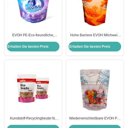
EVOH PE-Eco-freundliche,
Hohe Barriere EVOH Milchweiß
vollständig recycelbare
recycelbare Stehbeutel mit
Stehbeutel mit Ziplock für
Ziplock für
Erhalten Sie besten Preis
Erhalten Sie besten Preis
Waschmittel
Lebensmittelverpackungen
Kunststoff-Recyclingbeutel für
Wiederverschließbare EVOH PE-
Lebensmittelverpackungen mit
Recycling-Lebensmittelbeutel mit