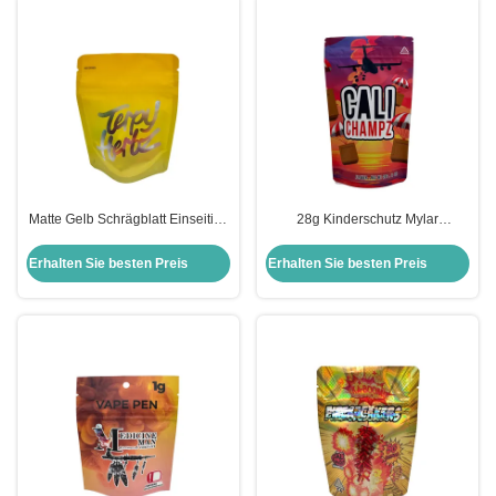
Matte Gelb Schrägblatt Einseitige
28g Kinderschutz Mylar
Folie Einseitige klare Stehbeutel
Stehbeutel mit Kinderschutz
3,5 G Weed mit kindsicheren
Reißverschluss für Snacks
Erhalten Sie besten Preis
Erhalten Sie besten Preis
Reißverschluss
Süßigkeiten Kaugummi und
Kräuter Verpackung