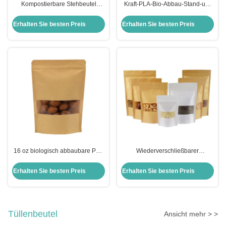
Kompostierbare Stehbeutel
Kraft-PLA-Bio-Abbau-Stand-up-
biologisch abbaubare
Taschen mit klarem Fenster und
Kraftpapiertüten mit wieder
Reißverschluss für
Erhalten Sie besten Preis
Erhalten Sie besten Preis
verschließbarem Reißverschluss
Trockenfrüchte Snack-Getreide
für Snacks Süßigkeiten
Verpackung
16 oz biologisch abbaubare PLA
Wiederverschließbarer
Naturkraft-Stand-up-Taschen
Reißverschluss und
wieder verschließbare
durchsichtiger Fenster
Erhalten Sie besten Preis
Erhalten Sie besten Preis
Reißverschlussbeutel für
Kompostierbarer Aufstehbeutel
Trockennüsse
Naturkraftpapier Aufstehbeutel
Tüllenbeutel
Ansicht mehr > >