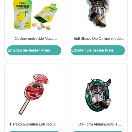
Custom gedruckte Matte
Bull Shape Die Cutting wieder
Flaschenform Aluminiumfolie
verschließbare Flat Zipper Tasche
Stehbeutel für Zitronensaft
für Kräuterblüten Süßigkeiten
Erhalten Sie besten Preis
Erhalten Sie besten Preis
Getränke Verpackung
Verpackung
Herz-Süßigkeiten Lollipop Die
OX-Form Aluminiumfolie
Cut Form Wiederverwendbar Flat
beschichtet Flat Zipper Tasche 1