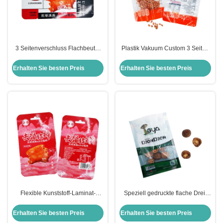
3 Seitenverschluss Flachbeutel
Plastik Vakuum Custom 3 Seiten
Folie ausgekleidet Retortbeutel
Siegel Taschen mit
zur Verpackung Fleisch Huhn
Tränenknochen für Erdnüsse
Erhalten Sie besten Preis
Erhalten Sie besten Preis
Rindfleisch Fischfutter
Snack Trockene
Lebensmittelverpackung
Flexible Kunststoff-Laminat-
Speziell gedruckte flache Drei-
Metallfolie Flat 3 Seiten Siegel
Seiten-Siegel Taschen mit klarem
Taschen Beutel Verpackung für
Fenster für
Erhalten Sie besten Preis
Erhalten Sie besten Preis
Fleisch-Lebensmittel-
Lebensmittelverpackung