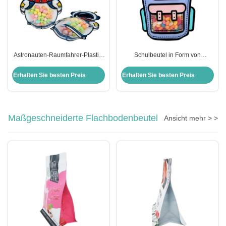
Astronauten-Raumfahrer-Plastik-
Schulbeutel in Form von
Stand-up-Taschen Nahrung
Stehbeuteln mit Ziplock Matte
Ziplock-Taschen zum Verpacken
klares Fenster für Lebensmittel
Erhalten Sie besten Preis
Erhalten Sie besten Preis
von Keksen Trockene Nahrung
Süßigkeiten Verpackung
Maßgeschneiderte Flachbodenbeutel
Ansicht mehr > >