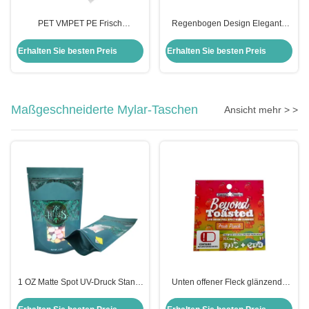
PET VMPET PE Frisch
Regenbogen Design Elegante
aufbewahren Aufbau-Taschen
Matte Folie Liner Plastik Stand Up
Aluminiumfolie für die
Taschen kundenspezifisch mit
Erhalten Sie besten Preis
Erhalten Sie besten Preis
Verpackung von Popcorn,
Reißverschluss für Matcha
Trockenfrüchten, Nüssen
Mango Pulver
Maßgeschneiderte Mylar-Taschen
Ansicht mehr > >
1 OZ Matte Spot UV-Druck Stand-
Unten offener Fleck glänzende
Up-Taschen mit wieder
UV-Druckfolie beschichtet Flach
verschließbarem Ziplock und
1g Custom Mylar mit Hangloch für