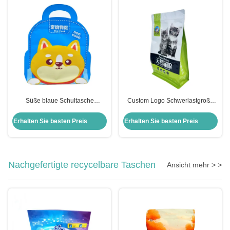
Süße blaue Schultasche
Custom Logo Schwerlastgroße
Flachboden große Tasche
Flachboden-
Katzenfutter Leckerbissen
Haustierfuttertaschen mit
Erhalten Sie besten Preis
Erhalten Sie besten Preis
Verpackung mit Griff und
Reißverschluss für trockene
Reißverschluss
Haustierfutter
Katzenfutterverpackung
Nachgefertigte recycelbare Taschen
Ansicht mehr > >