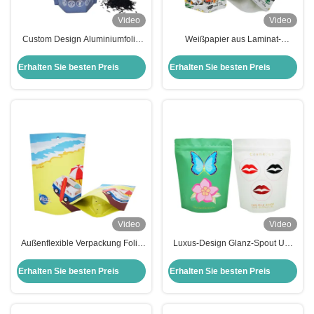
Video
Video
Custom Design Aluminiumfolie
Weißpapier aus Laminat-
Liner Tee Stand Up Taschen
Aluminiumfolie Aufstehen
Verpackung für frische
wiederverwendbare
Erhalten Sie besten Preis
Erhalten Sie besten Preis
Lockerblätter Teeblätter
Lebensmittelbeutel für Gewürze
Kaffeebohnen Lebensmittel
Snacks Lebensmittel
Salzverpackung
Video
Video
Außenflexible Verpackung Folie
Luxus-Design Glanz-Spout UV-
UV Spot Custom Printed Stand
gedruckte kundenspezifische
Up Bags für Hühner-Rindfleisch
wieder verschließbare Taschen
Erhalten Sie besten Preis
Erhalten Sie besten Preis
mit Reißverschluss für
Kosmetikverpackungen