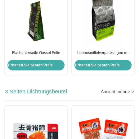
Flachunterseite Gusset Folie
Lebensmittelverpackungen mit
ausgekleidet Blumenkraut
Reißverschluss
Verpackungstüten mit
Erhalten Sie besten Preis
Erhalten Sie besten Preis
verriegelbarem Reißverschluss
Lebensmittelverpackung
3 Seiten Dichtungsbeutel
Ansicht mehr > >