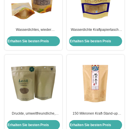
Wasserdichtes, wieder
Wasserdichte Kraftpapiertasche
verschließbares Ziplock-Kraft-
aus Kunststoff mit Reißverschluss
Stand-up-Taschen mit Fenster für
und Fenster für Trockenfutter
Erhalten Sie besten Preis
Erhalten Sie besten Preis
Sonnenblumenkerne
Druckte, umweltfreundliche,
150 Mikronen Kraft-Stand-up-
wiederverschließbare, aufrecht
Taschen, aus Aluminiumfolie,
stehende Kraftpapierbeutel mit
wasserdicht
Erhalten Sie besten Preis
Erhalten Sie besten Preis