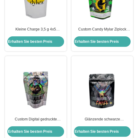
Kleine Charge 3,5 g 4x5
Custom Candy Mylar Ziplock
'Maßgeschneiderte gedruckte
Stehbeutel Aufbewahrung
Stand Up Mylar Taschen wieder
Lebensmittel 3,5 g wieder
Erhalten Sie besten Preis
Erhalten Sie besten Preis
verschließbare Reißverschluss
verschließbar
Taschen
Custom Digital gedruckte
Glänzende schwarze
Aluminiumfolie Beschichtet Stand
wiederverwendbare Folien
Up Hologramm Tasche mit
ausgekleidete Ziplock-
Erhalten Sie besten Preis
Erhalten Sie besten Preis
Reißverschluss für Blumen,
Holographische