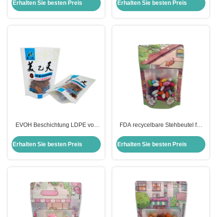
Reißverschluss
matte klarem Fenster und
Erhalten Sie besten Preis
Erhalten Sie besten Preis
Reißverschluss
EVOH Beschichtung LDPE voll
FDA recycelbare Stehbeutel für
recycelbar Stehbeutel für
Lebensmittelverpackungen mit
Gewürze Snack Food
Fenster und Reißverschluss
Erhalten Sie besten Preis
Erhalten Sie besten Preis
Kaffeebohnen Verpackung