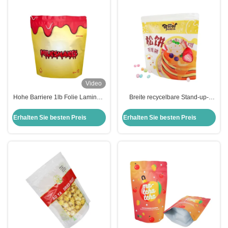
Video
Hohe Barriere 1lb Folie Laminate
Breite recycelbare Stand-up-
Stand-up Tasche mit
Taschen Kunststoff-
Reißverschluss für Süßigkeiten
Lebensmittelverpackungen mit
Erhalten Sie besten Preis
Erhalten Sie besten Preis
Kaugummi Cookie
Ziplock-Fenster für Pfannkuchen
Lebensmittelverpackung