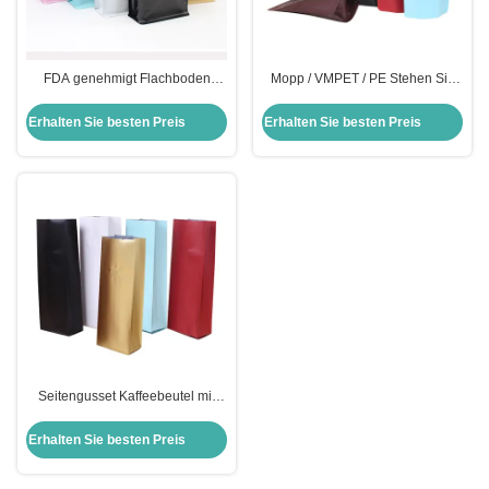
FDA genehmigt Flachboden
Mopp / VMPET / PE Stehen Sie
Kaffeebeutel mit Ventil
Kaffeebeutel mit
Ventilgravierdruck
Erhalten Sie besten Preis
Erhalten Sie besten Preis
Seitengusset Kaffeebeutel mit
Ventil und Zinntie HP Digitaldruck
Erhalten Sie besten Preis