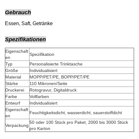
Gebrauch
Essen, Saft, Getränke
Spezifikationen
Eigenschaft
Spezifikation
en
Typ
Personalisierte Trinktasche
Größe
Individualisiert
Material
MOPP/PET/PE, BOPP/PET/PE
Stärke
110 Mikronen/Seite
Druckerei
Rotogravur, Digitaldruck
Farbe
Vollfarben
Entwurf
Individualisiert
Eigenschaft
Feuchtigkeitsdicht, wasserdicht, sauerstoffdicht
en
50 oder 100 Stück pro Paket, 2000 bis 3000 Stück
Verpackung
pro Karton