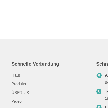
Schnelle Verbindung
Schn
Haus
A
B
Produits
T
ÜBER US
1
Video
E