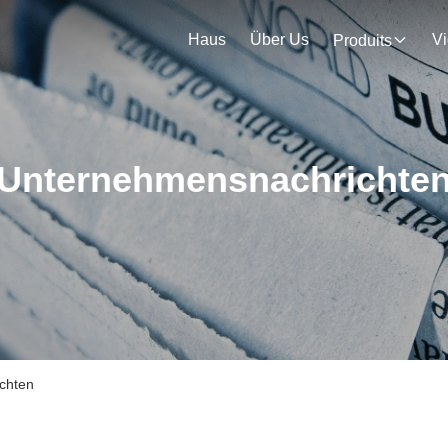
Haus
Über Us
V
Produits
Unternehmensnachrichte
ichten