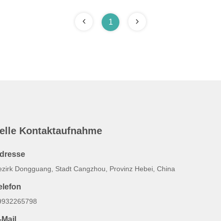
1
elle Kontaktaufnahme
dresse
ezirk Dongguang, Stadt Cangzhou, Provinz Hebei, China
elefon
9932265798
-Mail