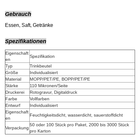
Gebrauch
Essen, Saft, Getränke
Spezifikationen
Eigenschaft
Spezifikation
en
Typ
Trinkbeutel
Größe
Individualisiert
Material
MOPP/PET/PE, BOPP/PET/PE
Stärke
110 Mikronen/Seite
Druckerei
Rotogravur, Digitaldruck
Farbe
Vollfarben
Entwurf
Individualisiert
Eigenschaft
Feuchtigkeitsdicht, wasserdicht, sauerstoffdicht
en
50 oder 100 Stück pro Paket, 2000 bis 3000 Stück
Verpackung
pro Karton