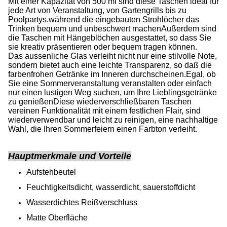
Mit einer Kapazität von 500 ml sind diese Taschen ideal für
jede Art von Veranstaltung, von Gartengrills bis zu
Poolpartys.während die eingebauten Strohlöcher das
Trinken bequem und unbeschwert machenAußerdem sind
die Taschen mit Hängeblöchen ausgestattet, so dass Sie
sie kreativ präsentieren oder bequem tragen können.
Das aussenliche Glas verleiht nicht nur eine stilvolle Note,
sondern bietet auch eine leichte Transparenz, so daß die
farbenfrohen Getränke im Inneren durchscheinen.Egal, ob
Sie eine Sommerveranstaltung veranstalten oder einfach
nur einen lustigen Weg suchen, um Ihre Lieblingsgetränke
zu genießenDiese wiederverschließbaren Taschen
vereinen Funktionalität mit einem festlichen Flair, sind
wiederverwendbar und leicht zu reinigen, eine nachhaltige
Wahl, die Ihren Sommerfeiern einen Farbton verleiht.
Hauptmerkmale und Vorteile
Aufstehbeutel
Feuchtigkeitsdicht, wasserdicht, sauerstoffdicht
Wasserdichtes Reißverschluss
Matte Oberfläche