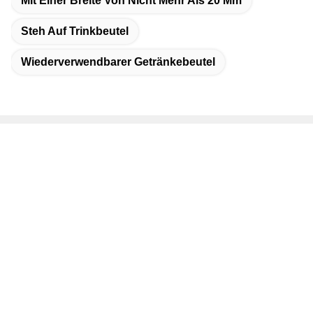
Mit Einer Breite Von Nicht Mehr Als 20 Mm
Steh Auf Trinkbeutel
Wiederverwendbarer Getränkebeutel
Schnelle Kontaktaufnahme
Adresse
Bezirk Dongguang, Stadt Cangzhou, Provinz Hebei, China
Telefon
19932265798
E-Mail
elsa@stfpackingpouch.com