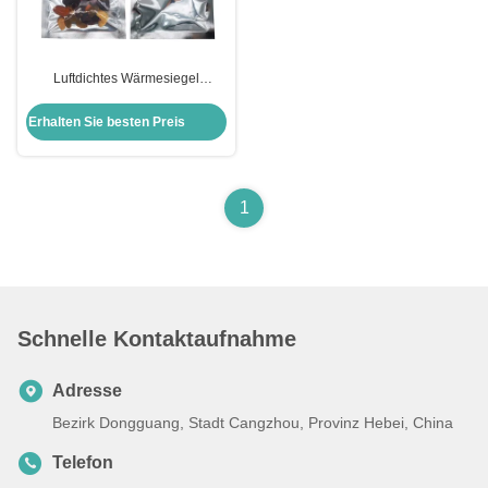
Luftdichtes Wärmesiegel
Aluminium Stehbeutel Mylarfolie
für die Speicherung von
Erhalten Sie besten Preis
Lebensmitteln mit Reißverschluss
und Rissnotzen
1
Schnelle Kontaktaufnahme
Adresse
Bezirk Dongguang, Stadt Cangzhou, Provinz Hebei, China
Telefon