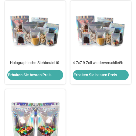
Holographische Stehbeutel für
4.7x7.9 Zoll wiederverschließbare
Lebensmittelverpackungen mit
Mylar-Holographische Ziplock-
Reißverschluss
Folien-Stand-up-Taschen für
Erhalten Sie besten Preis
Erhalten Sie besten Preis
Süßigkeiten Kaffee-
Lebensmittelverpackungen