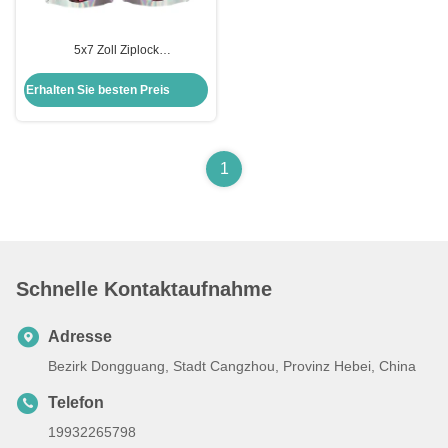
5x7 Zoll Ziplock
Wärmesiegelbare
Holographische wieder
Erhalten Sie besten Preis
verschließbare Stehbeutel für
Partys Geschäftsverpackung
Lebensmittellagerung
1
Schnelle Kontaktaufnahme
Adresse
Bezirk Dongguang, Stadt Cangzhou, Provinz Hebei, China
Telefon
19932265798