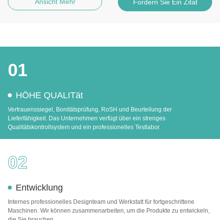
Ansicht Mehr
Fordern Sie Ein Zitat
01
HÖHE QUALITät
Vertrauenssiegel, Bonitätsprüfung, RoSH und Beurteilung der
Lieferfähigkeit. Das Unternehmen verfügt über ein strenges
Qualitätskontrollsystem und ein professionelles Testlabor.
02
Entwicklung
Internes professionelles Designteam und Werkstatt für fortgeschrittene
Maschinen. Wir können zusammenarbeiten, um die Produkte zu entwickeln,
die Sie brauchen.