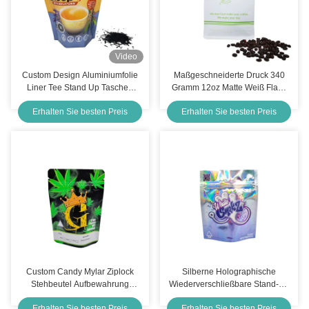
Video
Custom Design Aluminiumfolie
Maßgeschneiderte Druck 340
Liner Tee Stand Up Taschen
Gramm 12oz Matte Weiß Flach
Verpackung für frische
Boden Kaffeebeutel mit Ventil
Erhalten Sie besten Preis
Erhalten Sie besten Preis
Lockerblätter Teeblätter
Front Riss Off Ziplock
Kaffeebohnen Lebensmittel
Custom Candy Mylar Ziplock
Silberne Holographische
Stehbeutel Aufbewahrung
Wiederverschließbare Stand-Up
Lebensmittel 3,5 g wieder
Mylar-Essenstüten 3,5 g
Erhalten Sie besten Preis
Erhalten Sie besten Preis