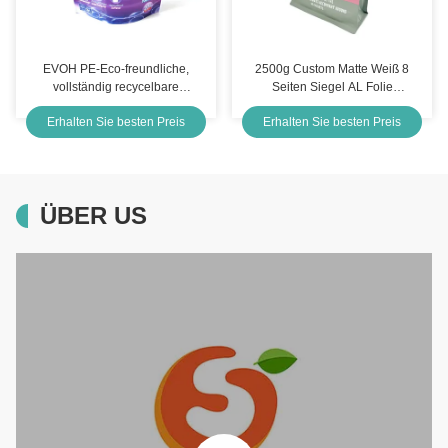
EVOH PE-Eco-freundliche,
2500g Custom Matte Weiß 8
vollständig recycelbare
Seiten Siegel AL Folie
Stehbeutel mit Ziplock für
Beschichtet Quadratkasten
Erhalten Sie besten Preis
Erhalten Sie besten Preis
Waschmittel
Boden Haustierfutter
Verpackungstüten mit leicht
geöffnetem Reißverschluss
ÜBER US