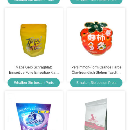
verschließbar
Matte Gelb Schrägblatt
Persimmon-Form Orange Farbe
Einseitige Folie Einseitige klare
Öko-freundlich Stehen Taschen
Stehbeutel 3,5 G Weed mit
Reißverschluss Top Taschen mit
Erhalten Sie besten Preis
Erhalten Sie besten Preis
kindsicheren Reißverschluss
klarem Fenster für Lebensmittel