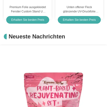
Premium Folie ausgekleidet
Unten offener Fleck
Fenster Custom Stand Up
glänzende UV-Druckfolie
Tasche Verpackung für
beschichtet Flach 1g Custom
Erhalten Sie besten Preis
Erhalten Sie besten Preis
Süßigkeiten Kaugummi
Mylar mit Hangloch für
Lebensmittelverpackung
Unkraut Kekse Süßigkeiten
Neueste Nachrichten