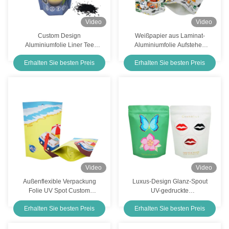
Video
Video
Custom Design
Weißpapier aus Laminat-
Aluminiumfolie Liner Tee
Aluminiumfolie Aufstehen
Stand Up Taschen
wiederverwendbare
Erhalten Sie besten Preis
Erhalten Sie besten Preis
Verpackung für frische
Lebensmittelbeutel für
Lockerblätter Teeblätter
Gewürze Snacks
Kaffeebohnen Lebensmittel
Lebensmittel
Salzverpackung
Video
Video
Außenflexible Verpackung
Luxus-Design Glanz-Spout
Folie UV Spot Custom
UV-gedruckte
Printed Stand Up Bags für
kundenspezifische wieder
Erhalten Sie besten Preis
Erhalten Sie besten Preis
Hühner-Rindfleisch
verschließbare Taschen mit
Reißverschluss für
Kosmetikverpackungen