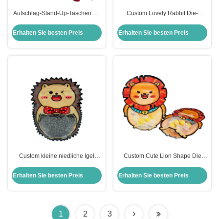
Aufschlag-Stand-Up-Taschen mit
Custom Lovely Rabbit Die-
Reißverschluss und klarem
Cutting Form Stehen Sie auf
Fenster für Kinder
Fenster Tasche Taschen mit
Erhalten Sie besten Preis
Erhalten Sie besten Preis
Reißverschluss für Kinder Snacks
Lebensmittelverpackung
Custom kleine niedliche Igel
Custom Cute Lion Shape Die
Tierform Druckschneidung
Cutting Stand Up Plastik
Kunststoff Standup
Reißverschluss Tasche mit
Erhalten Sie besten Preis
Erhalten Sie besten Preis
Reißverschluss Taschen mit
klarem Fenster für Kinder Snack,
klarem Fenster für
Essen, Süßigkeiten Verpackung
Lebensmittelverpackungen
1
2
3