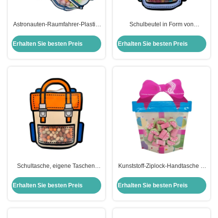
Astronauten-Raumfahrer-Plastik-
Schulbeutel in Form von
Stand-up-Taschen Nahrung
Stehbeuteln mit Ziplock Matte
Ziplock-Taschen zum Verpacken
klares Fenster für Lebensmittel
Erhalten Sie besten Preis
Erhalten Sie besten Preis
von Keksen Trockene Nahrung
Süßigkeiten Verpackung
Schultasche, eigene Taschen,
Kunststoff-Ziplock-Handtasche in
Kunststoff mit mattem Fenster, für
Form von Stehbeuteln zum
die Lagerung. Süßigkeiten.
Verpacken von Süßigkeiten
Erhalten Sie besten Preis
Erhalten Sie besten Preis