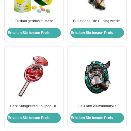
Custom gedruckte Matte
Bull Shape Die Cutting wieder
Flaschenform Aluminiumfolie
verschließbare Flat Zipper Tasche
Stehbeutel für Zitronensaft
für Kräuterblüten Süßigkeiten
Erhalten Sie besten Preis
Erhalten Sie besten Preis
Getränke Verpackung
Verpackung
Herz-Süßigkeiten Lollipop Die
OX-Form Aluminiumfolie
Cut Form Wiederverwendbar Flat
beschichtet Flat Zipper Tasche 1
Mylar Reißverschluss Taschen für
Gramm Taschen für Blumen
Erhalten Sie besten Preis
Erhalten Sie besten Preis
Süßigkeiten Blumen Blätter
Süßigkeiten Verpackung