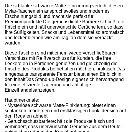
Die schlanke schwarze Matte-Finixierung verleiht diesen
Mylar-Taschen ein anspruchsvolles und modernes
Erscheinungsbild und macht sie perfekt für
Premiumprodukte.Die geruchsdichte Barriere schließt die
Frische ein und hält unerwünschte Gerüche fern, so dass
Ihre Süßigkeiten, Snacks und Lebensmittel so aromatisch
und lecker bleiben wie am Tag, an dem sie verpackt
wurden.
Diese Taschen sind mit einem wiederverschließbaren
Verschluss mit Reißverschluss für Kunden, die ihre
Leckereien in Portionen genießen und gleichzeitig die
Frische des Produkts beibehalten möchten, praktisch.Das
eingebaute transparente Fenster bietet einen Einblick in
den InhaltDas Stand-up-Design eignet sich hervorragend
für eine effiziente Lagerung und auffällige
Einzelhandelsanzeigen.
Hauptmerkmale:
- Mysteriöse schwarze Matte-Finixierung: bietet einen
schlanken, modernen und erstklassigen Look, der sich auf
den Regalen abhebt.
- Geruchsschutzbarriere: hält die Produkte frisch und
verhindert, dass unerwünschte Gerüche aus dem Beutel
entweichen oder in den Beutel gelangen.