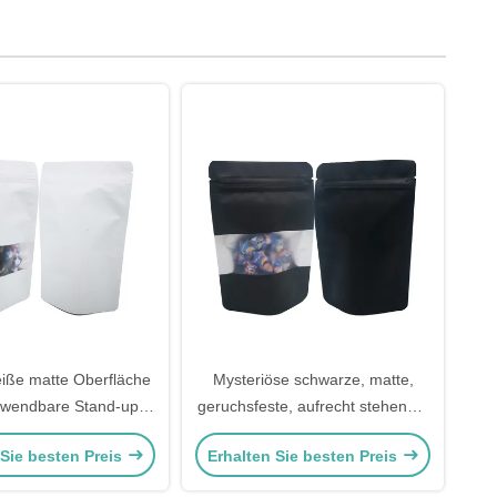
eiße matte Oberfläche
Mysteriöse schwarze, matte,
rwendbare Stand-up-
geruchsfeste, aufrecht stehende,
ar-Taschen für
mit Ziplock versehene Mylar-
 Sie besten Preis
Erhalten Sie besten Preis
tellagerverpackungen
Taschen mit Fenster für
derverschließbarem
Süßigkeiten, Snacks,