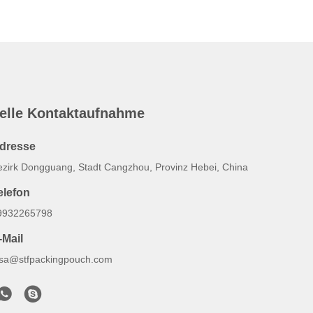
elle Kontaktaufnahme
dresse
ezirk Dongguang, Stadt Cangzhou, Provinz Hebei, China
elefon
9932265798
-Mail
lsa@stfpackingpouch.com