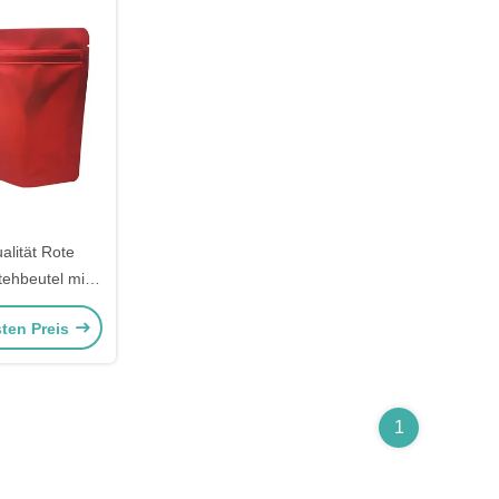
alität Rote
tehbeutel mit
enster mit
sten Preis
hluss
1