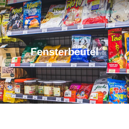
Haus
Über Us
V
Produits
Fensterbeutel