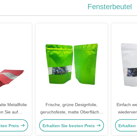
Fensterbeutel
te Metallfolie
Frische, grüne Designfolie,
Einfach w
n Sie auf
geruchsfeste, matte Oberfläche,
wiederve
endbare
Fensterbeutel,
Myl
sten Preis
Erhalten Sie besten Preis
Erhalten
en mit
wiederverwendbare Ziplock-
Lebensmit
d Fenster für
Taschen für Lebensmittellager
mit wie