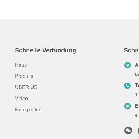
Schnelle Verbindung
Schn
Haus
A
B
Produits
T
ÜBER US
1
Video
E
Neuigkeiten
e