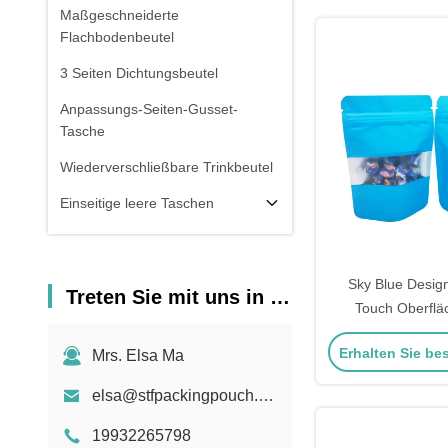
Party-Ges
Maßgeschneiderte
Flachbodenbeutel
3 Seiten Dichtungsbeutel
Anpassungs-Seiten-Gusset-
Tasche
Wiederverschließbare Trinkbeutel
Einseitige leere Taschen
Fensterbeutel
Holographische Taschen
Sky Blue Design
Treten Sie mit uns in Verbindung
Touch Oberflä
Durchsichtige Taschen
verschließbar St
Vorräte
Erhalten Sie be
Mrs. Elsa Ma
Mylar Leben
Speicherbeutel mi
elsa@stfpackingpouch.com
Snack-Lebensmit
19932265798