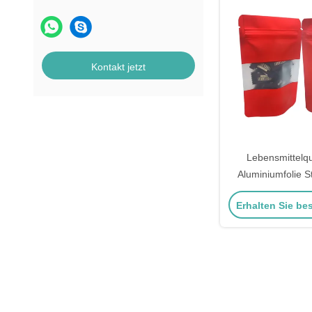
Kontakt jetzt
Lebensmittelqu
Aluminiumfolie S
rechteckigem F
Erhalten Sie be
Reißversc