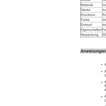
Material
In
Stärke
In
Druckerei
Ro
Farbe
Vo
Entwurf
In
Eigenschaften
Fe
Verpackung
50
Anweisungen f