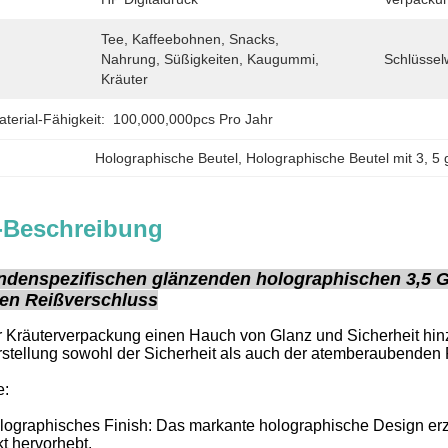
Tee, Kaffeebohnen, Snacks, 
Nahrung, Süßigkeiten, Kaugummi, 
Schlüssel
Kräuter
erial-Fähigkeit:
100,000,000pcs Pro Jahr
Holographische Beutel
, 
Holographische Beutel mit 3
, 
5 
-Beschreibung
ndenspezifischen glänzenden holographischen 3,5
ren Reißverschluss
r Kräuterverpackung einen Hauch von Glanz und Sicherheit hin
stellung sowohl der Sicherheit als auch der atemberaubenden 
e:
ographisches Finish: Das markante holographische Design erze
t hervorhebt.