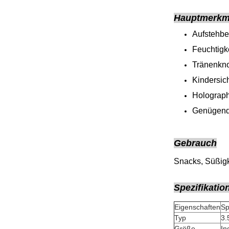
Hauptmerkma
Aufstehbe
Feuchtigke
Tränenkn
Kindersic
Holograph
Genügend 
Gebrauch
Snacks, Süßigk
Spezifikatio
Eigenschaften
Sp
Typ
3.
Größe
In