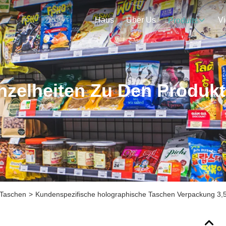
Haus
Über Us
V
Produits
nzelheiten Zu Den Produk
-Taschen
>
Kundenspezifische holographische Taschen Verpackung 3,5