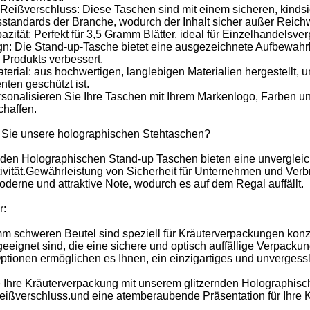
 Reißverschluss: Diese Taschen sind mit einem sicheren, kinds
sstandards der Branche, wodurch der Inhalt sicher außer Reichw
zität: Perfekt für 3,5 Gramm Blätter, ideal für Einzelhandelsv
n: Die Stand-up-Tasche bietet eine ausgezeichnete Aufbewahrbar
es Produkts verbessert.
erial: aus hochwertigen, langlebigen Materialien hergestellt, um
ten geschützt ist.
sonalisieren Sie Ihre Taschen mit Ihrem Markenlogo, Farben un
haffen.
Sie unsere holographischen Stehtaschen?
nden Holographischen Stand-up Taschen bieten eine unvergleich
aktivität.Gewährleistung von Sicherheit für Unternehmen und Ve
derne und attraktive Note, wodurch es auf dem Regal auffällt.
r:
m schweren Beutel sind speziell für Kräuterverpackungen konzip
geeignet sind, die eine sichere und optisch auffällige Verpac
tionen ermöglichen es Ihnen, ein einzigartiges und unvergessli
e Ihre Kräuterverpackung mit unserem glitzernden Holographi
eißverschluss.und eine atemberaubende Präsentation für Ihre K