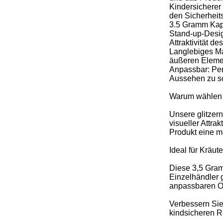
Kindersicherer
den Sicherheit
3.5 Gramm Kapa
Stand-up-Desig
Attraktivität d
Langlebiges Mat
äußeren Elemen
Anpassbar: Per
Aussehen zu sc
Warum wählen 
Unsere glitzer
visueller Attr
Produkt eine mo
Ideal für Kräute
Diese 3,5 Gram
Einzelhändler 
anpassbaren Op
Verbessern Si
kindsicheren R