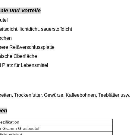
le und Vorteile
utel
itsdicht, lichtdicht, sauerstoffdicht
ochen
here Reißverschlussplatte
ische Oberfläche
Platz für Lebensmittel
eiten, Trockenfutter, Gewürze, Kaffeebohnen, Teeblätter usw.
nen
ezifikation
5 Gramm Grasbeutel
dividualisiert