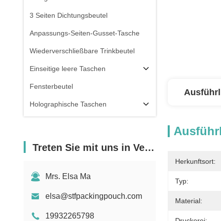
3 Seiten Dichtungsbeutel
Anpassungs-Seiten-Gusset-Tasche
Wiederverschließbare Trinkbeutel
Einseitige leere Taschen
Fensterbeutel
Ausführl
Holographische Taschen
Durchsichtige Taschen
Ausführl
Vorräte
Treten Sie mit uns in Verbindung
Herkunftsort:
Mrs. Elsa Ma
Typ:
elsa@stfpackingpouch.com
Material:
19932265798
Druckerei: