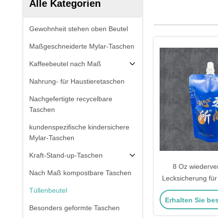
Alle Kategorien
Gewohnheit stehen oben Beutel
Maßgeschneiderte Mylar-Taschen
Kaffeebeutel nach Maß
Nahrung- für Haustieretaschen
Nachgefertigte recycelbare
Taschen
kundenspezifische kindersichere
Mylar-Taschen
Kraft-Stand-up-Taschen
8 Oz wiederv
Nach Maß kompostbare Taschen
Lecksicherung für
benutzerdefinier
Tüllenbeutel
Erhalten Sie be
Auslassbeutel mi
Besonders geformte Taschen
Getränke Flüss