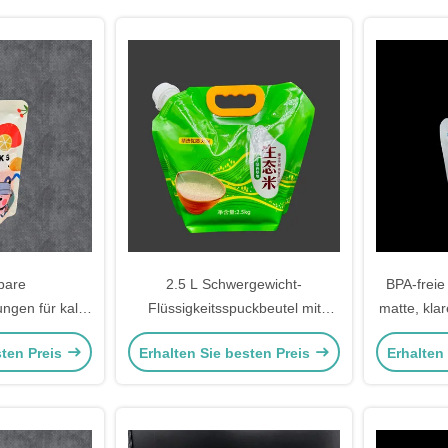
bare
2.5 L Schwergewicht-
BPA-freie
ngen für kalte
Flüssigkeitsspuckbeutel mit
matte, kla
nke
Handgriff für
gedruckte
sten Preis
Erhalten Sie besten Preis
Erhalten
Getränkeverpackungen
A