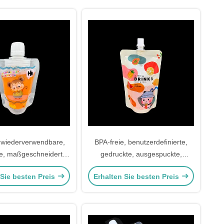
 wiederverwendbare,
BPA-freie, benutzerdefinierte,
re, maßgeschneiderte,
gedruckte, ausgespuckte,
 / umweltfreundliche
aufgestellte Tasche für
 Sie besten Preis
Erhalten Sie besten Preis
uslassbeutel
Babynahrung, flüssige
Lebensmittel, Suppe, Likör