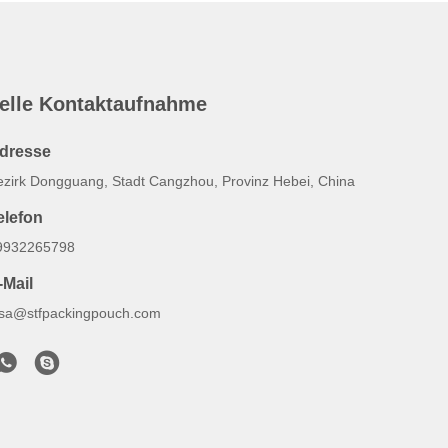
elle Kontaktaufnahme
dresse
ezirk Dongguang, Stadt Cangzhou, Provinz Hebei, China
elefon
9932265798
-Mail
lsa@stfpackingpouch.com