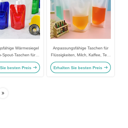
sfähige Wärmesiegel
Anpassungsfähige Taschen für
-Spout-Taschen für
Flüssigkeiten, Milch, Kaffee, Tee,
ene Alkohol, Bier,
Getränke, Bier und Saft
 Sie besten Preis
Erhalten Sie besten Preis
Getränke Verpackung