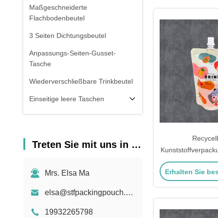
Maßgeschneiderte
Flachbodenbeutel
3 Seiten Dichtungsbeutel
Anpassungs-Seiten-Gusset-
Tasche
Wiederverschließbare Trinkbeutel
Einseitige leere Taschen
Fensterbeutel
Holographische Taschen
Recycel
Treten Sie mit uns in Verbindung
Kunststoffverpacku
Durchsichtige Taschen
Geträ
Vorräte
Erhalten Sie be
Mrs. Elsa Ma
elsa@stfpackingpouch.com
19932265798