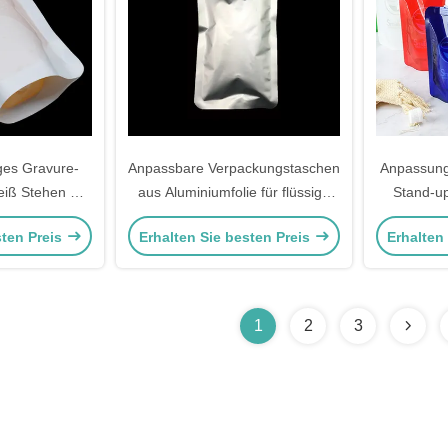
ges Gravure-
Anpassbare Verpackungstaschen
Anpassung
iß Stehen Sie
aus Aluminiumfolie für flüssige
Stand-up
ür Getränke-
Produkte
Erwachs
sten Preis
Erhalten Sie besten Preis
Erhalten
arkt
Getränke 
1
2
3