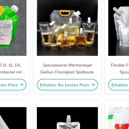
2.5L 5L 10L
Spezialisierte Wärmesiegel
Flexible F
nbeutel mit
Gießen Flüssigkeit Spülbeutel
Spou
ss
Großhandel für
PET/AL/RC
sten Preis
Erhalten Sie besten Preis
Erhalten
Getränkegeschäfte
Babynah
Geträ