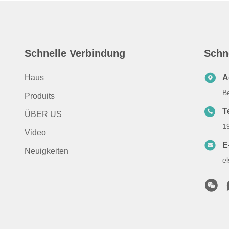
Schnelle Verbindung
Schn
Haus
A
B
Produits
T
ÜBER US
1
Video
E
Neuigkeiten
e