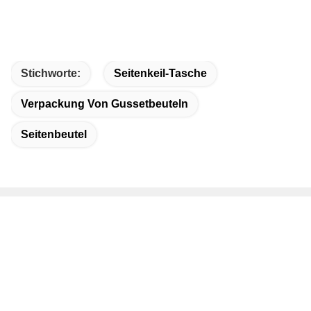
Stichworte:
Seitenkeil-Tasche
Verpackung Von Gussetbeuteln
Seitenbeutel
Schnelle Kontaktaufnahme
Adresse
Bezirk Dongguang, Stadt Cangzhou, Provinz Hebei, China
Telefon