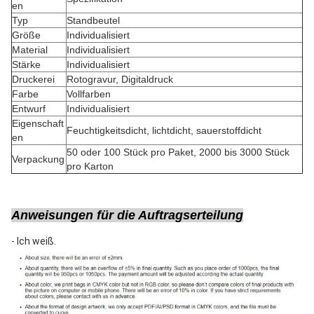
en
Typ
Standbeutel
Größe
Individualisiert
Material
Individualisiert
Stärke
Individualisiert
Druckerei
Rotogravur, Digitaldruck
Farbe
Vollfarben
Entwurf
Individualisiert
Eigenschaft
Feuchtigkeitsdicht, lichtdicht, sauerstoffdicht
en
50 oder 100 Stück pro Paket, 2000 bis 3000 Stück
Verpackung
pro Karton
Anweisungen für die Auftragserteilung
- Ich weiß.