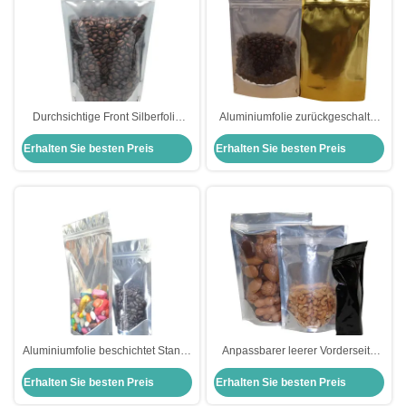
Durchsichtige Front Silberfolie
Aluminiumfolie zurückgeschaltet
Stehen Sie auf Tasche Aluminium
wieder verschließbar
Erhalten Sie besten Preis
Erhalten Sie besten Preis
Hitze Siegel Gravure gedruckte
Reißverschluss Stehen Tasche
Behälter
Wärmesiegel anpassbar Front klar
Aluminiumfolie beschichtet Stand-
Anpassbarer leerer Vorderseite
up-Tasche Heißdichtung
durchsichtige Aluminiumfolie
Erhalten Sie besten Preis
Erhalten Sie besten Preis
Lebensmittelqualität
Stehbeutel Ziplock-Taschen für
Geruchsdichte Verpackung für
Lebensmittel