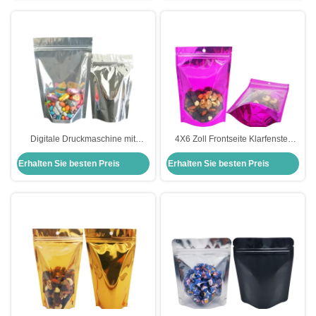
Süßigkeiten
Digitale Druckmaschine mit
4X6 Zoll Frontseite Klarfenster
Haltbeutel für Verpackung von
Rückseite Folie Lila Farbe Stehen
Erhalten Sie besten Preis
Erhalten Sie besten Preis
Snacks
Sie auf Mylar Tasche Taschen mit
Ziplock für
Lebensmittelverpackungen