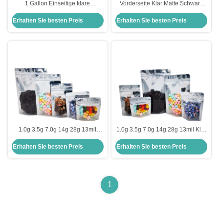
1 Gallon Einseitige klare
Vorderseite Klar Matte Schwarz
Fensterrückseite Metallische
Rückseite 13 Mil 3,5 g Mylar
Erhalten Sie besten Preis
Erhalten Sie besten Preis
goldene wieder verschließbare
Ziplock Stehbeutel für Unkraut
Stand-up-Mylar-Taschen für
Blume Süßigkeiten Snacks
Gefriergetrocknete Lebensmittel
1.0g 3.5g 7.0g 14g 28g 13mil
1.0g 3.5g 7.0g 14g 28g 13mil Klar
Einseitige klare schwarze
Front Aluminiumfolie Matte
Erhalten Sie besten Preis
Erhalten Sie besten Preis
Rückseite Stehen aufrecht wieder
Schwarz Rücken Steh auf
verschließbare Folie Mylar-
Geruchsschutz Taschen für Gras
Taschen für
mit Ziplock
Lebensmittelverpackungen
1