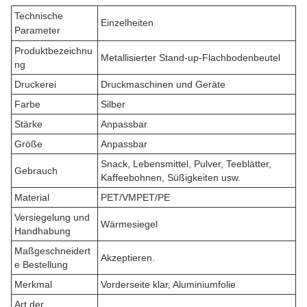
Technische
Einzelheiten
Parameter
Produktbezeichnu
Metallisierter Stand-up-Flachbodenbeutel
ng
Druckerei
Druckmaschinen und Geräte
Farbe
Silber
Stärke
Anpassbar
Größe
Anpassbar
Snack, Lebensmittel, Pulver, Teeblätter,
Gebrauch
Kaffeebohnen, Süßigkeiten usw.
Material
PET/VMPET/PE
Versiegelung und
Wärmesiegel
Handhabung
Maßgeschneidert
Akzeptieren.
e Bestellung
Merkmal
Vorderseite klar, Aluminiumfolie
Art der