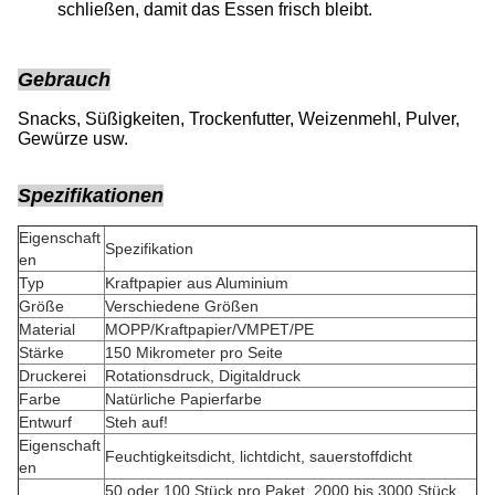
schließen, damit das Essen frisch bleibt.
Gebrauch
Snacks, Süßigkeiten, Trockenfutter, Weizenmehl, Pulver,
Gewürze usw.
Spezifikationen
Eigenschaft
Spezifikation
en
Typ
Kraftpapier aus Aluminium
Größe
Verschiedene Größen
Material
MOPP/Kraftpapier/VMPET/PE
Stärke
150 Mikrometer pro Seite
Druckerei
Rotationsdruck, Digitaldruck
Farbe
Natürliche Papierfarbe
Entwurf
Steh auf!
Eigenschaft
Feuchtigkeitsdicht, lichtdicht, sauerstoffdicht
en
50 oder 100 Stück pro Paket, 2000 bis 3000 Stück