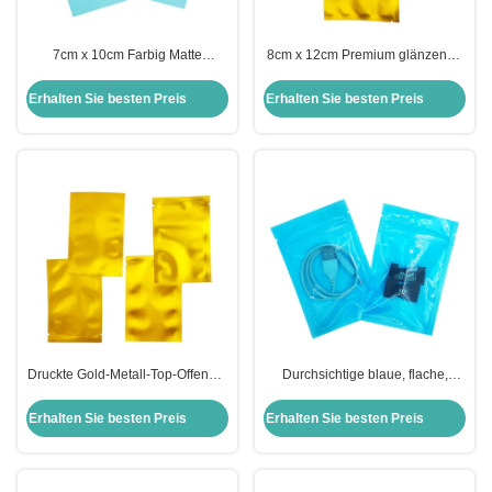
7cm x 10cm Farbig Matte
8cm x 12cm Premium glänzende
Hellblau 3 Seiten Siegel Flach
metallische Gold Mylar Folie
Aluminiumfolie Mylar Taschen für
offene Top Tasche für Pulver
Erhalten Sie besten Preis
Erhalten Sie besten Preis
Teeblätter, Snack, Zubehör Pack
Gewürze Snack Lebensmittel-
Speicher Taschen
Druckte Gold-Metall-Top-Offenen-
Durchsichtige blaue, flache,
Flach-Mylar-Folie-Taschen für
wieder verschließbare
Lebensmittel, Zubehör-Speicher
Lebensmittelbehälter,
Erhalten Sie besten Preis
Erhalten Sie besten Preis
Wärmesiegelbeutel mit
Reißverschluss für
Lebensmittelverpackungen