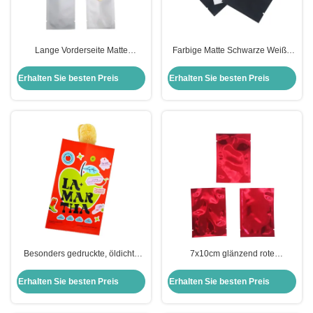
Lange Vorderseite Matte
Farbige Matte Schwarze Weiße
Klarrückseite Silbermetall
Mylarfolie Vakuum-
Aluminiumfolie Lamierte
Wärmeversiegelbare Taschen mit
Erhalten Sie besten Preis
Erhalten Sie besten Preis
Vakuumversiegelbare Mylar-
Trennstücken für
Taschen mit Tränenknochen
Lebensmittelverpackungen
Besonders gedruckte, öldichte
7x10cm glänzend rote
Kunststofffolie, ausgekleidet mit
metallische Mylar Aluminiumfolie
Rückseite, versiegelte
mit offenem Oberteil
Erhalten Sie besten Preis
Erhalten Sie besten Preis
Kissenbeutel für Chips, Chips,
Versiegelbare Beutel für
Snacks,
Lebensmittel, Teeblätter,