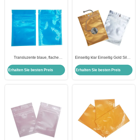
Transluzente blaue, flache
Einseitig klar Einseitig Gold Silber
Wärmesiegel Taschen, wieder
Aluminiumfolie Mylar Zip Lock
verschließbare
Taschen Doppelseitiges
Erhalten Sie besten Preis
Erhalten Sie besten Preis
Reißverschlussbeutel für
Metallfolie Flach Ziplock Taschen
Lebensmittel, Snacks,
Süßigkeiten, Cookies Verpackung