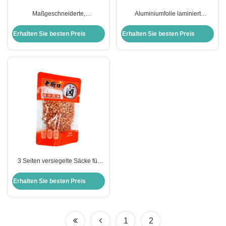
Maßgeschneiderte,
Aluminiumfolie laminiert
geruchsdichte, lichtdichte, rosa,
glänzende orangefarbene
flache, wieder verschließbare
Flachbeutel für Gesichtsmasken,
Erhalten Sie besten Preis
Erhalten Sie besten Preis
Mylar-Taschen, Foliebeutel mit
Gesichtscreme
Reißverschluss für Lebensmittel,
Gesichtsmaske
3 Seiten versiegelte Säcke für
Lebensmittelverpackungen
Erhalten Sie besten Preis
1
2