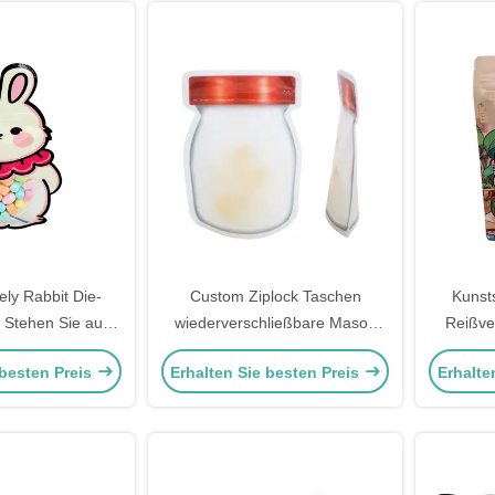
ly Rabbit Die-
Custom Ziplock Taschen
Kunsts
 Stehen Sie auf
wiederverschließbare Mason
Reißve
che Taschen mit
Gläser Form Stehen
Packa
 besten Preis
Erhalten Sie besten Preis
Erhalte
uss für Kinder
wiederverwendbare
m
mittelverpackung
Verpackungsbeutel mit Fenster
für die Lagerung von
Lebensmitteln, Snacks