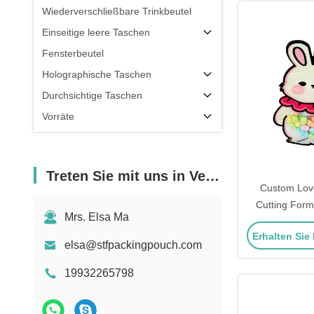
Wiederverschließbare Trinkbeutel
Einseitige leere Taschen
Fensterbeutel
Holographische Taschen
Durchsichtige Taschen
Vorräte
Treten Sie mit uns in Verbindung
Custom Love
Cutting Form
Mrs. Elsa Ma
Fenster Tas
Erhalten Sie
Reißverschl
elsa@stfpackingpouch.com
Snacks Lebens
19932265798