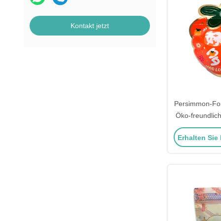
Kontakt jetzt
Persimmon-Fo
Öko-freundlic
Reißverschlus
Erhalten Sie
klarem Fenster