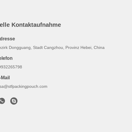
elle Kontaktaufnahme
dresse
ezirk Dongguang, Stadt Cangzhou, Provinz Hebei, China
elefon
9932265798
-Mail
lsa@stfpackingpouch.com