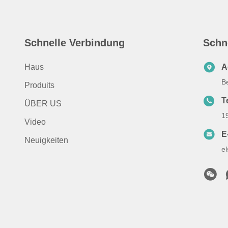
Schnelle Verbindung
Schn
Haus
A
B
Produits
T
ÜBER US
1
Video
E
Neuigkeiten
e