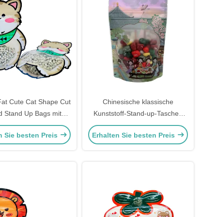
at Cute Cat Shape Cut
Chinesische klassische
d Stand Up Bags mit
Kunststoff-Stand-up-Taschen
erschluss oben und
mit klarem Fenster und
n Sie besten Preis
Erhalten Sie besten Preis
 Fenster für Snacks
Reißverschluss für Essen
nsmittelverpackung