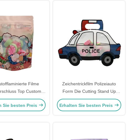
tofflaminierte Filme
Zeichentrickfilm Polizeiauto
rschluss Top Custom
Form Die Cutting Stand Up
ging Stehbeutel mit
Taschen Großhandel mit wieder
n Sie besten Preis
Erhalten Sie besten Preis
attem Fenster
verschließbarem
Reißverschluss für Lebensmittel
Snacks Lagerung