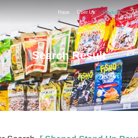
Haus
Über Us
V
Produits
Search Result