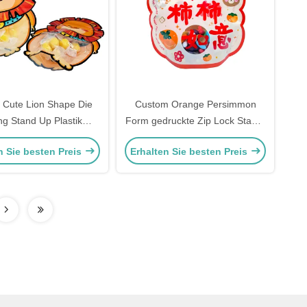
 Cute Lion Shape Die
Custom Orange Persimmon
ng Stand Up Plastik
Form gedruckte Zip Lock Stand-
rschluss Tasche mit
up Taschen mit klarem Fenster
n Sie besten Preis
Erhalten Sie besten Preis
m Fenster für Kinder
und Boden für die Verpackung
 Essen, Süßigkeiten
Kinder Snacks
Verpackung