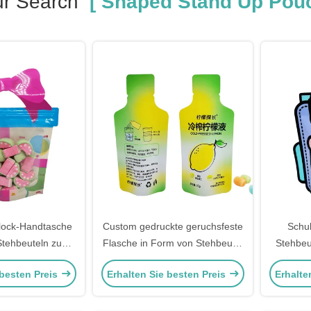
r Search
[ Shaped Stand Up Pouc
plock-Handtasche
Custom gedruckte geruchsfeste
Schul
Stehbeuteln zum
Flasche in Form von Stehbeutel
Stehbeu
on Süßigkeiten
Taschen mit Folie ausgekleidet
klares F
 besten Preis
Erhalten Sie besten Preis
Erhalte
Tränenstrich für Zitronensaft
Süßi
Getränke Verpackung