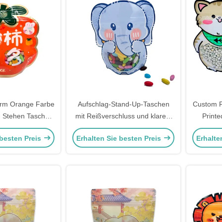
rm Orange Farbe
Aufschlag-Stand-Up-Taschen
Custom F
h Stehen Taschen
mit Reißverschluss und klarem
Printe
s Top Taschen mit
Fenster für Kinder
Reißv
 besten Preis
Erhalten Sie besten Preis
Erhalte
 für Lebensmittel
klarem
Lebe