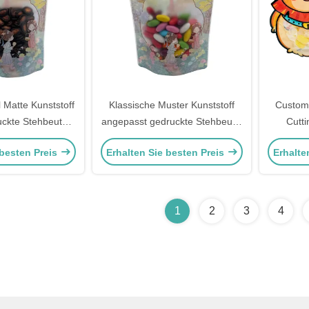
l Matte Kunststoff
Klassische Muster Kunststoff
Custom
ckte Stehbeutel
angepasst gedruckte Stehbeutel
Cutti
m Fenster und
mit Fenster und Reißverschluss
Reißve
 besten Preis
Erhalten Sie besten Preis
Erhalte
s für Süßigkeiten
für Lebensmittelverpackungen
klare
Snack,
1
2
3
4