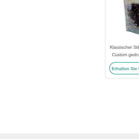
Klassischer Sti
Custom gedru
mit klare
Erhalten Sie
Reißverschlus