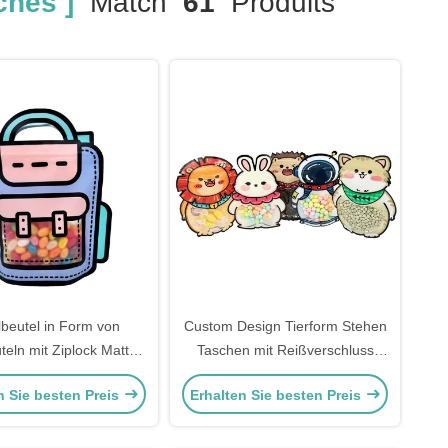
hes ]
Match
61
Produits
beutel in Form von
Custom Design Tierform Stehen
teln mit Ziplock Matte
Taschen mit Reißverschluss
enster für Lebensmittel
Klarfenster für Kinder Snack,
n Sie besten Preis
Erhalten Sie besten Preis
gkeiten Verpackung
Trockenfutter, Süßigkeiten,
Kekse Verpackung