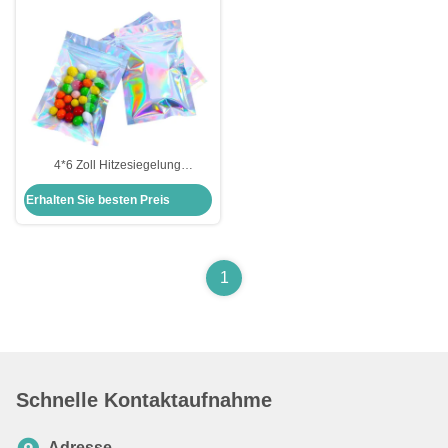
4*6 Zoll Hitzesiegelung
Tränenschlitze Oberfläche
Erhalten Sie besten Preis
Aluminiumfolie Holographische
Mylar Reißverschluss Taschen für
Lebensmittel Schmuck Make-up
Lagerung
1
Schnelle Kontaktaufnahme
Adresse