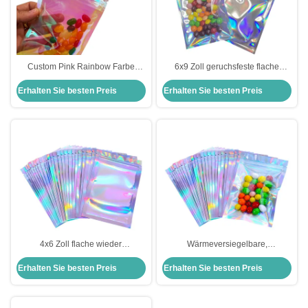
Custom Pink Rainbow Farbe
6x9 Zoll geruchsfeste flache
Holographische
wieder verschließbare Folie
Erhalten Sie besten Preis
Erhalten Sie besten Preis
Flachverschlussbeutel 3 Seiten
Holographische Mylar
Versiegelte Taschen zum
Reißverschlussbeutel für Party
Verpacken von Lebensmitteln,
Favor Lebensmittellager
Accessoires, Kosmetika
Lebensmittelverpackung
4x6 Zoll flache wieder
Wärmeversiegelbare,
verschließbare Holographische
wiederversiegelbare,
Erhalten Sie besten Preis
Erhalten Sie besten Preis
Ziplock Taschen Mylar Tasche für
holographische Mylar-Taschen mit
Süßigkeiten, Unkraut, Blumen,
wieder verschließbarem Ziplock
Tee, Lebensmittel, Zubehör
für die Verpackung von
Verpackung
Lebensmitteln Mehrzwecklager