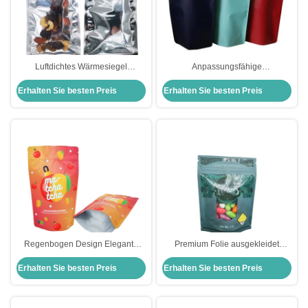
Luftdichtes Wärmesiegel
Anpassungsfähige
Aluminium Stehbeutel Mylarfolie
wiederverschließbare
Erhalten Sie besten Preis
Erhalten Sie besten Preis
für die Speicherung von
Aluminiumfolie ausgekleidet
Lebensmitteln mit Reißverschluss
Ziplock Stand-up Kaffeebeutel mit
und Rissnotzen
Einwegventil
Regenbogen Design Elegante
Premium Folie ausgekleidet
Matte Folie Liner Plastik Stand Up
Fenster Custom Stand Up Tasche
Erhalten Sie besten Preis
Erhalten Sie besten Preis
Taschen kundenspezifisch mit
Verpackung für Süßigkeiten
Reißverschluss für Matcha Mango
Kaugummi
Pulver
Lebensmittelverpackung