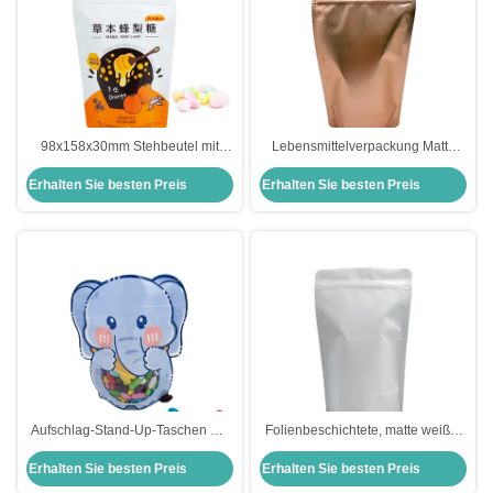
98x158x30mm Stehbeutel mit
Lebensmittelverpackung Matte
Tränenknochen und
Rose Gold Custom Stand Up
Erhalten Sie besten Preis
Erhalten Sie besten Preis
Reißverschluss für
Taschen Taschen mit Ziplock
Lebensmittelverpackungen
Doypack
Aufschlag-Stand-Up-Taschen mit
Folienbeschichtete, matte weiße,
Reißverschluss und klarem
aufrecht stehende Verpackung für
Erhalten Sie besten Preis
Erhalten Sie besten Preis
Fenster für Kinder
Lebensmittel mit Reißverschluss
und Reißvortrieb