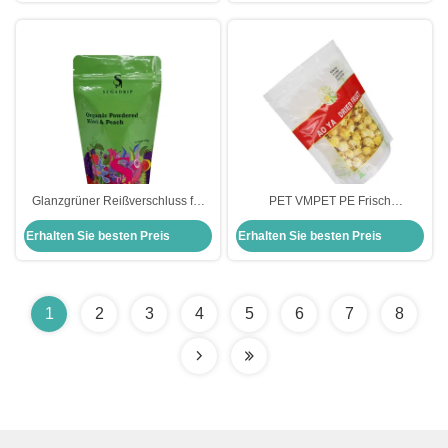
Glanzgrüner Reißverschluss für
PET VMPET PE Frisch
die Verpackung von Bio-
aufbewahren Aufbau-Taschen
Erhalten Sie besten Preis
Erhalten Sie besten Preis
Fruchtpulver
Aluminiumfolie für die Verpackung
von Popcorn, Trockenfrüchten,
Nüssen
1
2
3
4
5
6
7
8