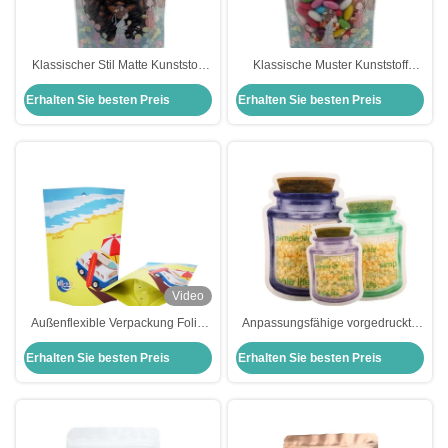
Klassischer Stil Matte Kunststoff
Klassische Muster Kunststoff
Custom gedruckte Stehbeutel mit
angepasst gedruckte Stehbeutel
Erhalten Sie besten Preis
Erhalten Sie besten Preis
klarem Fenster und
mit Fenster und Reißverschluss
Reißverschluss für Süßigkeiten
für Lebensmittelverpackungen
Video
Außenflexible Verpackung Folie
Anpassungsfähige vorgedruckte
UV Spot Custom Printed Stand Up
Stehbeutel zum Schutz vor
Erhalten Sie besten Preis
Erhalten Sie besten Preis
Bags für Hühner-Rindfleisch
Gerüchen und Feuchtigkeit