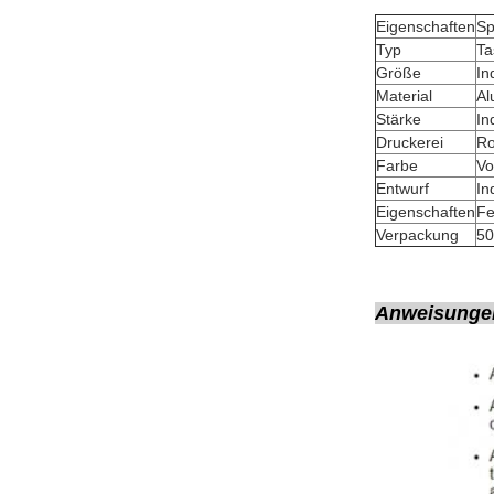
Eigenschaften
Sp
Typ
Ta
Größe
In
Material
Al
Stärke
In
Druckerei
Ro
Farbe
Vo
Entwurf
In
Eigenschaften
Fe
Verpackung
50
Anweisungen 