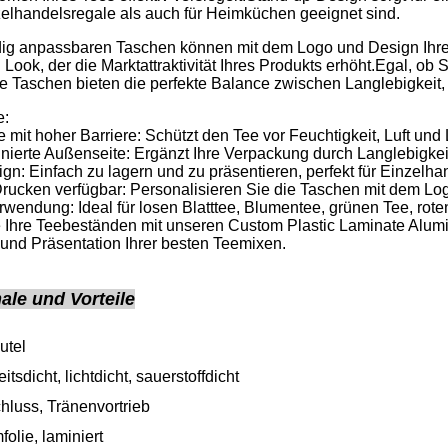
zelhandelsregale als auch für Heimküchen geeignet sind.
dig anpassbaren Taschen können mit dem Logo und Design Ihre
 Look, der die Marktattraktivität Ihres Produkts erhöht.Egal, o
 Taschen bieten die perfekte Balance zwischen Langlebigkeit, 
e:
e mit hoher Barriere: Schützt den Tee vor Feuchtigkeit, Luft und 
minierte Außenseite: Ergänzt Ihre Verpackung durch Langlebigke
ign: Einfach zu lagern und zu präsentieren, perfekt für Einze
rucken verfügbar: Personalisieren Sie die Taschen mit dem Lo
erwendung: Ideal für losen Blatttee, Blumentee, grünen Tee, rot
 Ihre Teebeständen mit unseren Custom Plastic Laminate Alumin
und Präsentation Ihrer besten Teemixen.
le und Vorteile
utel
itsdicht, lichtdicht, sauerstoffdicht
hluss, Tränenvortrieb
olie, laminiert