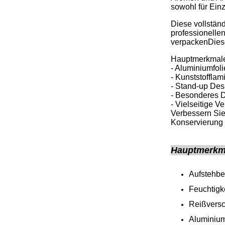
sowohl für Ein
Diese vollstän
professionellen
verpackenDiese
Hauptmerkmal
- Aluminiumfoli
- Kunststoffla
- Stand-up Des
- Besonderes D
- Vielseitige V
Verbessern Sie
Konservierung 
Hauptmerkma
Aufstehbe
Feuchtigke
Reißversc
Aluminiumf