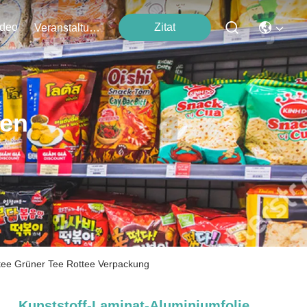
ideo
Zitat
Veranstaltungen
ten
entee Grüner Tee Rottee Verpackung
Kunststoff-Laminat-Aluminiumfolie