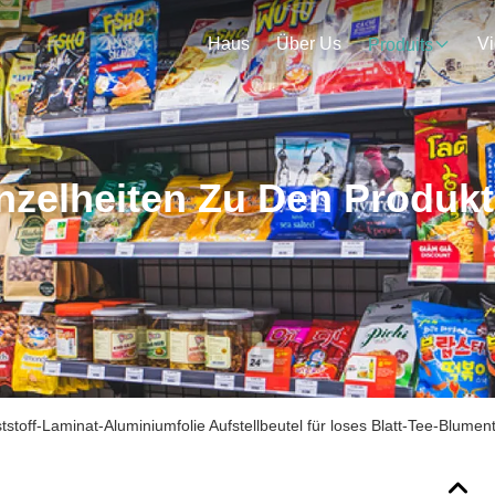
Haus
Über Us
V
Produits
nzelheiten Zu Den Produk
tstoff-Laminat-Aluminiumfolie Aufstellbeutel für loses Blatt-Tee-Blum