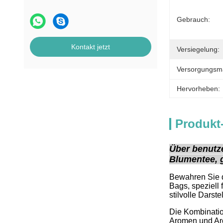
Gebrauch:
Kontakt jetzt
Versiegelung:
Versorgungsmat
Hervorheben:
Produkt
Über benutze
Blumentee, 
Bewahren Sie d
Bags, speziell
stilvolle Darste
Die Kombinatio
Aromen und Aro