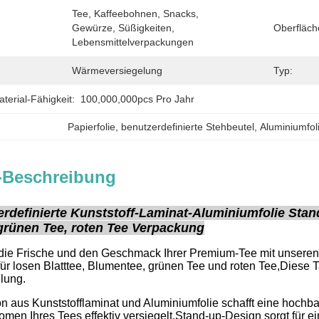
Tee, Kaffeebohnen, Snacks, 
Gewürze, Süßigkeiten, 
Oberfläch
Lebensmittelverpackungen
Wärmeversiegelung
Typ:
erial-Fähigkeit:
100,000,000pcs Pro Jahr
Papierfolie
, 
benutzerdefinierte Stehbeutel
, 
Aluminiumfol
-Beschreibung
rdefinierte Kunststoff-Laminat-Aluminiumfolie Stan
grünen Tee, roten Tee Verpackung
ie Frische und den Geschmack Ihrer Premium-Tee mit unseren
 für losen Blatttee, Blumentee, grünen Tee und roten Tee,Diese
llung.
n aus Kunststofflaminat und Aluminiumfolie schafft eine hochbar
men Ihres Tees effektiv versiegelt.Stand-up-Design sorgt für 