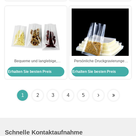
für Gesichtsmaskenblatt
Bequeme und langlebige,
Persönliche Druckgravierungen
durchsichtige, dreiseitige,
Transparentes Heißdicht 3 Seiten
Erhalten Sie besten Preis
Erhalten Sie besten Preis
versiegelte Taschen für
versiegelt Lebensmittelqualität
Lebensmittelverpackungen
Flexible Verpackung
1
2
3
4
5
Schnelle Kontaktaufnahme