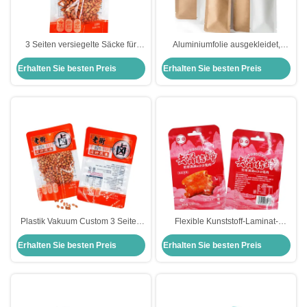
3 Seiten versiegelte Säcke für
Aluminiumfolie ausgekleidet,
Lebensmittelverpackungen
wasserdichtes Kraftpapier, 3-
Erhalten Sie besten Preis
Erhalten Sie besten Preis
seitige Dichtungsbeutel
Plastik Vakuum Custom 3 Seiten
Flexible Kunststoff-Laminat-
Siegel Taschen mit
Metallfolie Flat 3 Seiten Siegel
Erhalten Sie besten Preis
Erhalten Sie besten Preis
Tränenknochen für Erdnüsse
Taschen Beutel Verpackung für
Snack Trockene
Fleisch-Lebensmittel-Speicherung
Lebensmittelverpackung