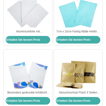
Aluminiumfolie mit
7cm x 10cm Farbig Matte Hellblau
Flachverschluss 3 Seiten
3 Seiten Siegel Flach
Erhalten Sie besten Preis
Erhalten Sie besten Preis
Verschluss Vakuumverschluss
Aluminiumfolie Mylar Taschen für
Matte Weiß Mylar Taschen Tasche
Teeblätter, Snack, Zubehör Pack
für Lebensmittel, Snacks, Zubehör
Verpackung
Besonders gedruckte lichtdichte
Geruchsschutz Flach 3 Seiten
Kunststoffe 3 Seiten Siegel
Siegel Tasche mit klarem Fenster
Erhalten Sie besten Preis
Erhalten Sie besten Preis
Aluminiumfolie ausgekleidet
mit Reißverschluss für trockene
Gesichtsmaske Verpackungstüten
Nüsse