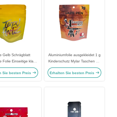
e Gelb Schrägblatt
Aluminiumfolie ausgekleidet 1 g
e Folie Einseitige klare
Kinderschutz Mylar Taschen mit
utel 3,5 G Weed mit
Ziplock Matte Oberfläche
n Sie besten Preis
Erhalten Sie besten Preis
heren Reißverschluss