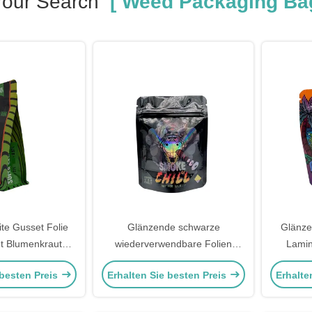
Your Search
[ Weed Packaging Bag
ite Gusset Folie
Glänzende schwarze
Glänze
et Blumenkraut
wiederverwendbare Folien
Lamin
ngstüten mit
ausgekleidete Ziplock-
Reißver
 besten Preis
Erhalten Sie besten Preis
Erhalte
m Reißverschluss
Holographische
Sta
elverpackung
Verpackungsbeutel für
Blumenkraut