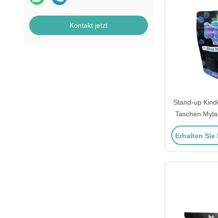
Kontakt jetzt
Stand-up Kind
Taschen Myla
mit Alumini
Erhalten Sie
Gramm Weed