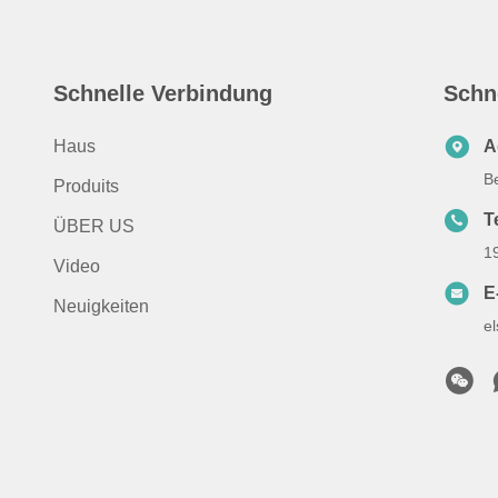
Schnelle Verbindung
Schn
Haus
A
B
Produits
T
ÜBER US
1
Video
E
Neuigkeiten
e