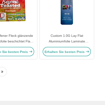
fener Fleck glänzende
Custom 1.0G Lay Flat
folie beschichtet Flach
Aluminiumfolie Laminate
om Mylar mit Hangloch
Custom Mylar Taschen mit
n Sie besten Preis
Erhalten Sie besten Preis
aut Kekse Süßigkeiten
Tränenstrich für die Verpackung
Cookie Candy Flower Weed