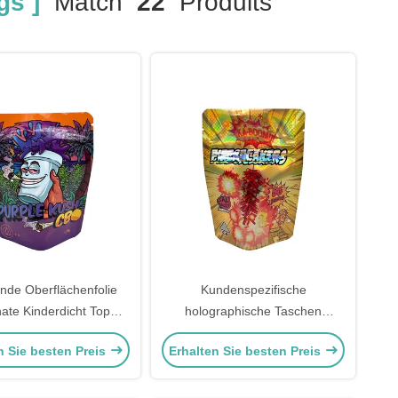
s ]
Match
22
Produits
nde Oberflächenfolie
Kundenspezifische
ate Kinderdicht Top
holographische Taschen
schluss Taschen 3,5 G
Verpackung 3,5 Gramm
n Sie besten Preis
Erhalten Sie besten Preis
nd Up für Unkraut
Stehbeutel mit kindsicheren
Verpackung
Reißverschluss