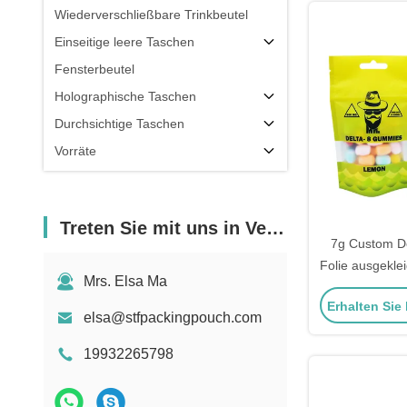
Wiederverschließbare Trinkbeutel
Einseitige leere Taschen
Fensterbeutel
Holographische Taschen
Durchsichtige Taschen
Vorräte
Treten Sie mit uns in Verbindung
7g Custom De
Folie ausgekle
Mrs. Elsa Ma
Ziplock wiede
Erhalten Sie
Grasbeutel 
elsa@stfpackingpouch.com
Loch und k
19932265798