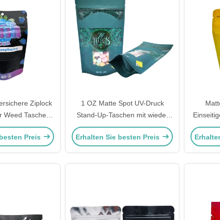
ersichere Ziplock
1 OZ Matte Spot UV-Druck
Matt
r Weed Taschen
Stand-Up-Taschen mit wieder
Einseitig
umfolie für 3,5
verschließbarem Ziplock und
Stehbe
 besten Preis
Erhalten Sie besten Preis
Erhalte
 Süßigkeiten
Fenster für Unkraut, Kräuter,
kindsic
Süßigkeiten Verpackung