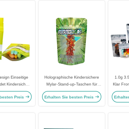
sign Einseitige
Holographische Kindersichere
1.0g 3.
idet Kindersichere
Mylar-Stand-up-Taschen für
Klar Fro
r verschließbare
Weed-Verpackungen
Schwa
 besten Preis
Erhalten Sie besten Preis
Erhalte
mit hängendem
Geruch
larem Fenster
G