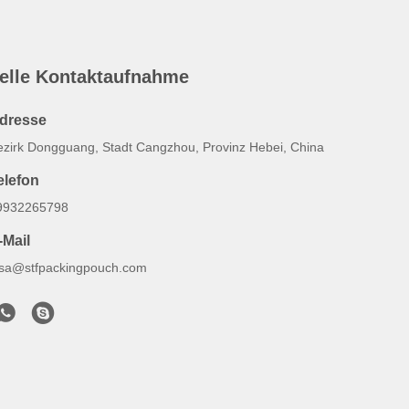
elle Kontaktaufnahme
dresse
ezirk Dongguang, Stadt Cangzhou, Provinz Hebei, China
elefon
9932265798
-Mail
lsa@stfpackingpouch.com