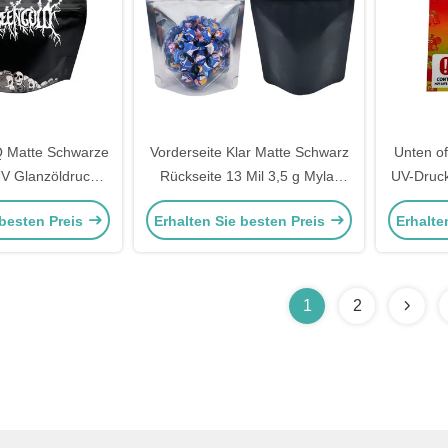
 Matte Schwarze
Vorderseite Klar Matte Schwarz
Unten of
UV Glanzöldruck
Rückseite 13 Mil 3,5 g Mylar
UV-Druck
lar-Taschen für
Ziplock Stehbeutel für Unkraut
1g Cust
 besten Preis
Erhalten Sie besten Preis
Erhalte
Blumen-Süße
Blume Süßigkeiten Snacks
für Unkr
1
2