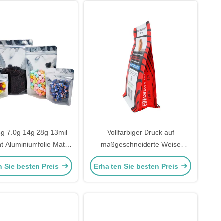
5g 7.0g 14g 28g 13mil
Vollfarbiger Druck auf
nt Aluminiumfolie Matte
maßgeschneiderte Weise
rz Rücken Steh auf
Stand-Up-Quadratische
n Sie besten Preis
Erhalten Sie besten Preis
sschutz Taschen für
Unterseite Gusset-Taschen für
ras mit Ziplock
Lebensmittel Kaffee Bohnen Tee
Blätter Unkrautblume