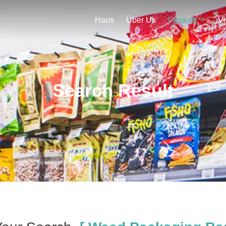
Haus
Über Us
V
Produits
Search Result