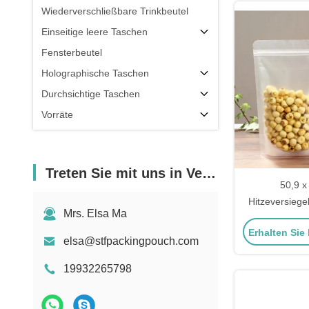
Wiederverschließbare Trinkbeutel
Einseitige leere Taschen
Fensterbeutel
Holographische Taschen
Durchsichtige Taschen
Vorräte
Treten Sie mit uns in Verbindung
50,9 x
Hitzeversiege
Mrs. Elsa Ma
Stand-up
Erhalten Sie
wiederver
elsa@stfpackingpouch.com
Reißverschluss
Cooki
19932265798
Lebensmitte