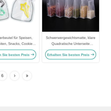
erbeutel für Speisen,
Schwerwergewichtsmatte, klare
iten, Snacks, Cookie-
Quadratische Unterseite
Verpackungen
Stehbeutel Taschen mit wieder
n Sie besten Preis
Erhalten Sie besten Preis
verschließbarem
Reißverschluss für
Lebensmittel, Blumentee,
Kaffeepakete
6