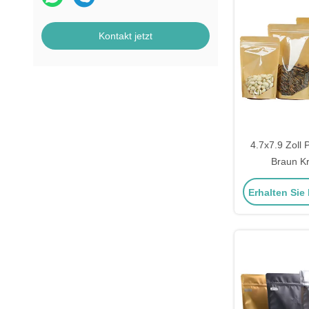
Kontakt jetzt
4.7x7.9 Zoll P
Braun K
wiederverrieg
Erhalten Sie
Ziplock T
Doyp
Lebensmitte