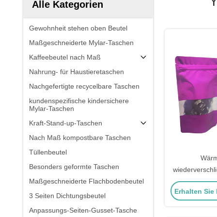
Y
Alle Kategorien
Gewohnheit stehen oben Beutel
Maßgeschneiderte Mylar-Taschen
Kaffeebeutel nach Maß
Nahrung- für Haustieretaschen
Nachgefertigte recycelbare Taschen
kundenspezifische kindersichere
Mylar-Taschen
Kraft-Stand-up-Taschen
Nach Maß kompostbare Taschen
Tüllenbeutel
Wärm
Besonders geformte Taschen
wiederverschli
Maßgeschneiderte Flachbodenbeutel
Farbe Metalli
Erhalten Sie
Up Ziplock Ta
3 Seiten Dichtungsbeutel
Fenster für di
Anpassungs-Seiten-Gusset-Tasche
Leben