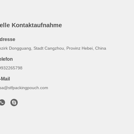
elle Kontaktaufnahme
dresse
ezirk Dongguang, Stadt Cangzhou, Provinz Hebei, China
elefon
9932265798
-Mail
lsa@stfpackingpouch.com