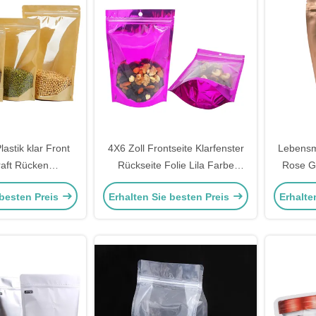
lastik klar Front
4X6 Zoll Frontseite Klarfenster
Lebensm
raft Rücken
Rückseite Folie Lila Farbe
Rose G
elbar Stehen Sie
Stehen Sie auf Mylar Tasche
Taschen
 besten Preis
Erhalten Sie besten Preis
Erhalte
asche Taschen
Taschen mit Ziplock für
ack für
Lebensmittelverpackungen
lverpackungen