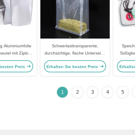
g Aluminiumfolie
Schwerlasttransparente,
Speich
eutel mit Ziplock
durchsichtige, flache Unterseite,
Süßigke
ung Ventil
aufstehende Taschen, Taschen
 besten Preis
Erhalten Sie besten Preis
Erhalte
mit verriegelbarem
Reißverschluss für
Lebensmittel, Snacks und
Nüsse
1
2
3
4
5