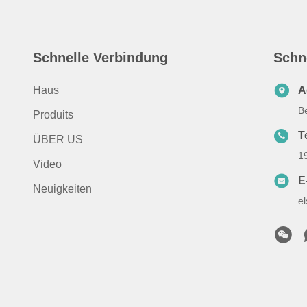
Schnelle Verbindung
Schn
Haus
A
B
Produits
T
ÜBER US
1
Video
E
Neuigkeiten
e