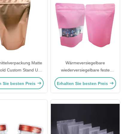
ittelverpackung Matte
Wärmeversiegelbare
old Custom Stand Up
wiederversiegelbare feste
 Taschen mit Ziplock
rosafarbene Folie Liner Mylar
n Sie besten Preis
Erhalten Sie besten Preis
Doypack
Stand Up Zipper Taschen mit
Fenster für die Verpackung von
Lebensmitteln