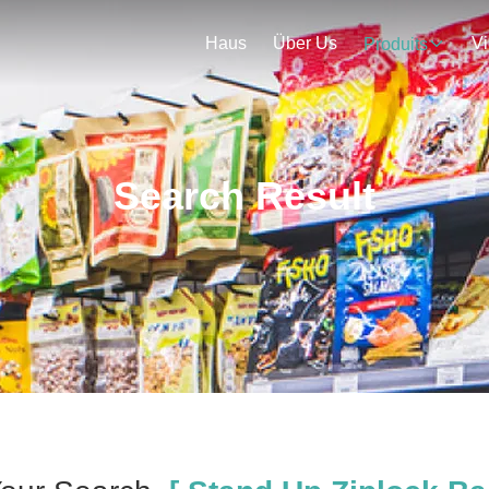
Haus
Über Us
V
Produits
Search Result