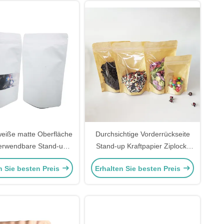
weiße matte Oberfläche
Durchsichtige Vorderrückseite
erwendbare Stand-up-
Stand-up Kraftpapier Ziplock-
lar-Taschen für
Taschen 150 Mikronen
n Sie besten Preis
Erhalten Sie besten Preis
ttellagerverpackungen
durchsichtige Stand-up-Taschen
ederverschließbarem
rschluss und Fenster