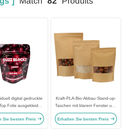
gs ]
Match
82
Produits
iduell digital gedruckte
Kraft-PLA-Bio-Abbau-Stand-up-
Top Folie ausgekleidet
Taschen mit klarem Fenster und
Up Mylar Taschen für
Reißverschluss für
n Sie besten Preis
Erhalten Sie besten Preis
eschmack Süßigkeiten
Trockenfrüchte Snack-Getreide
mies Verpackung