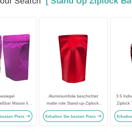
our Search
[ Stand Up Ziplock Ba
esiegel
Aluminiumfolie beschichtet
3.5 Indiv
eßbar Massiv lila
matte rote Stand-up-Ziplock-
Ziplock 
sche Mylar Stand
Taschen für die Lagerung von
Stand 
 besten Preis
Erhalten Sie besten Preis
Erhalte
schen mit klarem
Lebensmitteln
Kirschg
e Speicherung von
Gum
smitteln