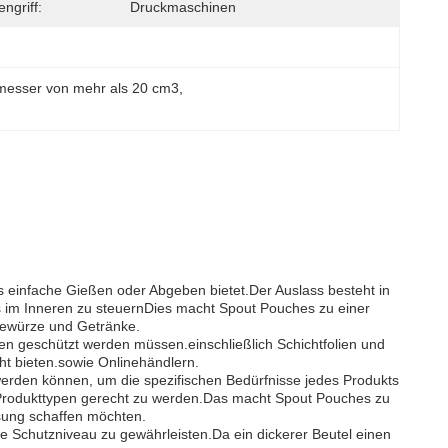
ngriff:
Druckmaschinen
messer von mehr als 20 cm3
, 
as einfache Gießen oder Abgeben bietet.Der Auslass besteht in
s im Inneren zu steuernDies macht Spout Pouches zu einer
 Gewürze und Getränke.
en geschützt werden müssen.einschließlich Schichtfolien und
cht bieten.sowie Onlinehändlern.
 werden können, um die spezifischen Bedürfnisse jedes Produkts
 Produkttypen gerecht zu werden.Das macht Spout Pouches zu
ösung schaffen möchten.
e Schutzniveau zu gewährleisten.Da ein dickerer Beutel einen