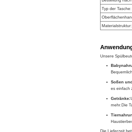
Bestellung nac
Typ der Tasche:
Oberflächenhand
Materialstruktur:
Anwendung
Unsere Spülbeute
Babynahr
Bequemlich
Soßen und
es einfach
Getränke:
mehr.Die T
Tiernahru
Haustierbes
Die Lieferzeit 