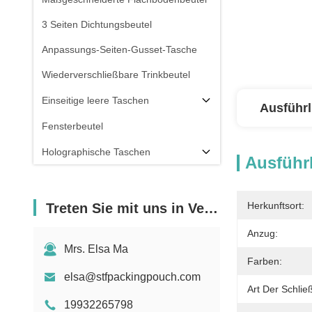
3 Seiten Dichtungsbeutel
Anpassungs-Seiten-Gusset-Tasche
Wiederverschließbare Trinkbeutel
Einseitige leere Taschen
Ausführl
Fensterbeutel
Holographische Taschen
Ausführl
Durchsichtige Taschen
Vorräte
Herkunftsort:
Treten Sie mit uns in Verbindung
Anzug:
Mrs. Elsa Ma
Farben:
elsa@stfpackingpouch.com
Art Der Schlie
19932265798