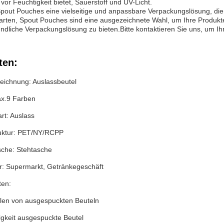
or Feuchtigkeit bietet, Sauerstoff und UV-Licht.
pout Pouches eine vielseitige und anpassbare Verpackungslösung, die
arten, Spout Pouches sind eine ausgezeichnete Wahl, um Ihre Produkte
ndliche Verpackungslösung zu bieten.Bitte kontaktieren Sie uns, um I
ten:
eichnung: Auslassbeutel
x.9 Farben
rt: Auslass
ruktur: PET/NY/RCPP
sche: Stehtasche
r: Supermarkt, Getränkegeschäft
ten:
ilen von ausgespuckten Beuteln
igkeit ausgespuckte Beutel