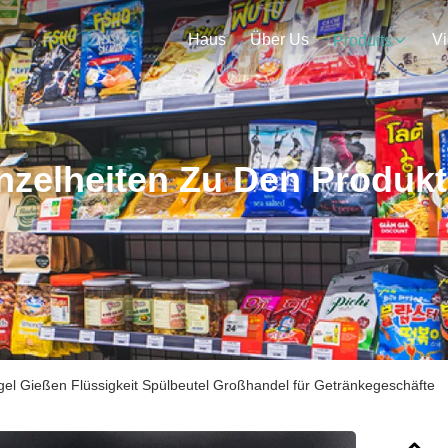
Haus
Über Us
V
Produits
nzelheiten Zu Den Produk
gel Gießen Flüssigkeit Spülbeutel Großhandel für Getränkegeschäfte