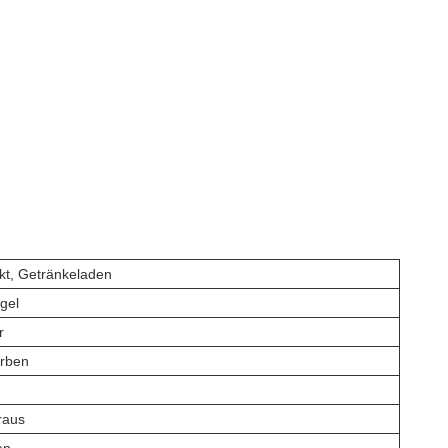
t, Getränkeladen
gel
r
arben
raus