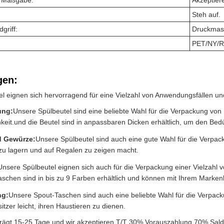
h Maßgabe:
Akzeptier
Steh auf.
griff:
Druckmas
PET/NY/
en:
l eignen sich hervorragend für eine Vielzahl von Anwendungsfällen un
ung:
Unsere Spülbeutel sind eine beliebte Wahl für die Verpackung von
keit.und die Beutel sind in anpassbaren Dicken erhältlich, um den Bed
 Gewürze:
Unsere Spülbeutel sind auch eine gute Wahl für die Ver
 zu lagern und auf Regalen zu zeigen macht.
Unsere Spülbeutel eignen sich auch für die Verpackung einer Vielzahl v
aschen sind in bis zu 9 Farben erhältlich und können mit Ihrem Marke
ng:
Unsere Spout-Taschen sind auch eine beliebte Wahl für die Verpac
itzer leicht, ihren Haustieren zu dienen.
beträgt 15-25 Tage und wir akzeptieren T/T 30% Vorauszahlung.70% Sa