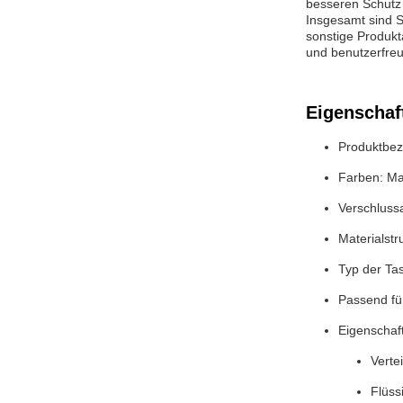
besseren Schutz v
Insgesamt sind S
sonstige Produkt
und benutzerfreu
Eigenschaf
Produktbez
Farben: Ma
Verschlussa
Materialst
Typ der Ta
Passend fü
Eigenschaf
Verte
Flüss