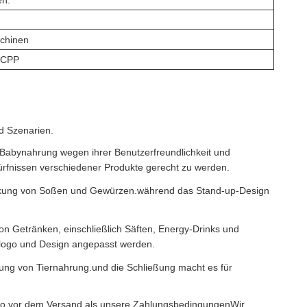
en.
chinen
RCPP
d Szenarien.
 Babynahrung wegen ihrer Benutzerfreundlichkeit und
ürfnissen verschiedener Produkte gerecht zu werden.
packung von Soßen und Gewürzen.während das Stand-up-Design
on Getränken, einschließlich Säften, Energy-Drinks und
nlogo und Design angepasst werden.
kung von Tiernahrung.und die Schließung macht es für
ldo vor dem Versand als unsere ZahlungsbedingungenWir