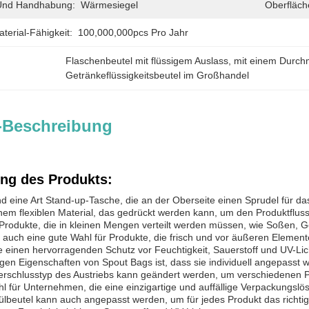
 Und Handhabung:
Wärmesiegel
Oberfläche
erial-Fähigkeit:
100,000,000pcs Pro Jahr
Flaschenbeutel mit flüssigem Auslass
, 
mit einem Durch
Getränkeflüssigkeitsbeutel im Großhandel
-Beschreibung
ng des Produkts:
nd eine Art Stand-up-Tasche, die an der Oberseite einen Sprudel für d
nem flexiblen Material, das gedrückt werden kann, um den Produktflus
 Produkte, die in kleinen Mengen verteilt werden müssen, wie Soßen,
 auch eine gute Wahl für Produkte, die frisch und vor äußeren Element
die einen hervorragenden Schutz vor Feuchtigkeit, Sauerstoff und UV-Li
igen Eigenschaften von Spout Bags ist, dass sie individuell angepasst
 Verschlusstyp des Austriebs kann geändert werden, um verschiedenen
hl für Unternehmen, die eine einzigartige und auffällige Verpackungsl
ülbeutel kann auch angepasst werden, um für jedes Produkt das richtig