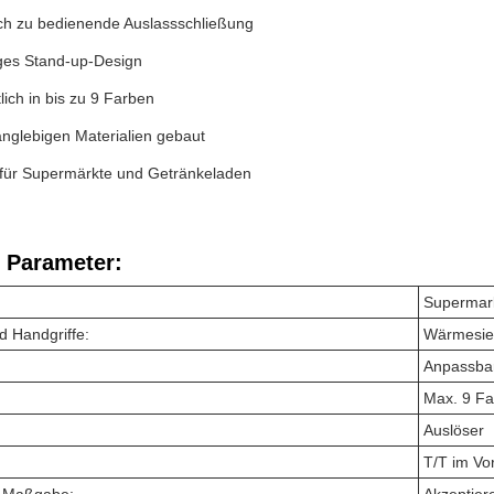
ch zu bedienende Auslassschließung
ges Stand-up-Design
tlich in bis zu 9 Farben
anglebigen Materialien gebaut
 für Supermärkte und Getränkeladen
 Parameter:
Supermark
d Handgriffe:
Wärmesie
Anpassba
Max. 9 F
Auslöser
T/T im Vo