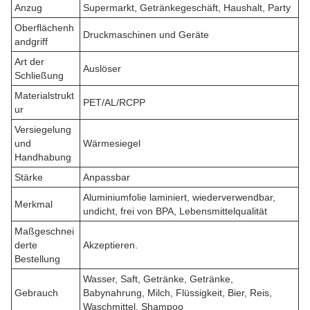
Anzug
Supermarkt, Getränkegeschäft, Haushalt, Party
Oberflächenh
Druckmaschinen und Geräte
andgriff
Art der
Auslöser
Schließung
Materialstrukt
PET/AL/RCPP
ur
Versiegelung
und
Wärmesiegel
Handhabung
Stärke
Anpassbar
Aluminiumfolie laminiert, wiederverwendbar,
Merkmal
undicht, frei von BPA, Lebensmittelqualität
Maßgeschnei
derte
Akzeptieren.
Bestellung
Wasser, Saft, Getränke, Getränke,
Gebrauch
Babynahrung, Milch, Flüssigkeit, Bier, Reis,
Waschmittel, Shampoo