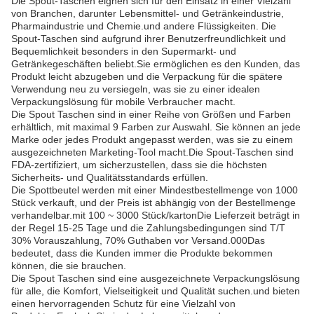
Die Spout-Taschen eignen sich für den Einsatz in einer Vielzahl
von Branchen, darunter Lebensmittel- und Getränkeindustrie,
Pharmaindustrie und Chemie.und andere Flüssigkeiten. Die
Spout-Taschen sind aufgrund ihrer Benutzerfreundlichkeit und
Bequemlichkeit besonders in den Supermarkt- und
Getränkegeschäften beliebt.Sie ermöglichen es den Kunden, das
Produkt leicht abzugeben und die Verpackung für die spätere
Verwendung neu zu versiegeln, was sie zu einer idealen
Verpackungslösung für mobile Verbraucher macht.
Die Spout Taschen sind in einer Reihe von Größen und Farben
erhältlich, mit maximal 9 Farben zur Auswahl. Sie können an jede
Marke oder jedes Produkt angepasst werden, was sie zu einem
ausgezeichneten Marketing-Tool macht.Die Spout-Taschen sind
FDA-zertifiziert, um sicherzustellen, dass sie die höchsten
Sicherheits- und Qualitätsstandards erfüllen.
Die Spottbeutel werden mit einer Mindestbestellmenge von 1000
Stück verkauft, und der Preis ist abhängig von der Bestellmenge
verhandelbar.mit 100 ~ 3000 Stück/kartonDie Lieferzeit beträgt in
der Regel 15-25 Tage und die Zahlungsbedingungen sind T/T
30% Vorauszahlung, 70% Guthaben vor Versand.000Das
bedeutet, dass die Kunden immer die Produkte bekommen
können, die sie brauchen.
Die Spout Taschen sind eine ausgezeichnete Verpackungslösung
für alle, die Komfort, Vielseitigkeit und Qualität suchen.und bieten
einen hervorragenden Schutz für eine Vielzahl von