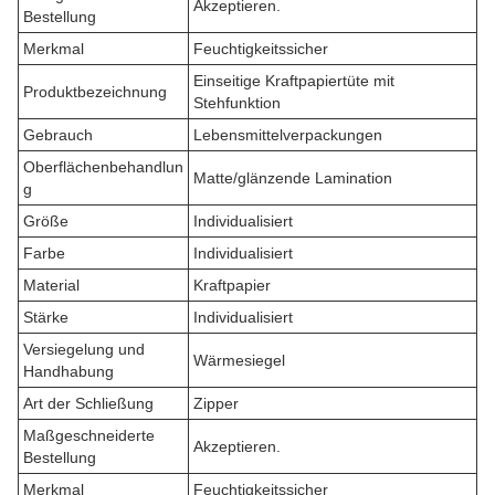
Akzeptieren.
Bestellung
Merkmal
Feuchtigkeitssicher
Einseitige Kraftpapiertüte mit
Produktbezeichnung
Stehfunktion
Gebrauch
Lebensmittelverpackungen
Oberflächenbehandlun
Matte/glänzende Lamination
g
Größe
Individualisiert
Farbe
Individualisiert
Material
Kraftpapier
Stärke
Individualisiert
Versiegelung und
Wärmesiegel
Handhabung
Art der Schließung
Zipper
Maßgeschneiderte
Akzeptieren.
Bestellung
Merkmal
Feuchtigkeitssicher