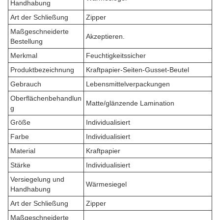
Handhabung
Art der Schließung
Zipper
Maßgeschneiderte
Akzeptieren.
Bestellung
Merkmal
Feuchtigkeitssicher
Produktbezeichnung
Kraftpapier-Seiten-Gusset-Beutel
Gebrauch
Lebensmittelverpackungen
Oberflächenbehandlun
Matte/glänzende Lamination
g
Größe
Individualisiert
Farbe
Individualisiert
Material
Kraftpapier
Stärke
Individualisiert
Versiegelung und
Wärmesiegel
Handhabung
Art der Schließung
Zipper
Maßgeschneiderte