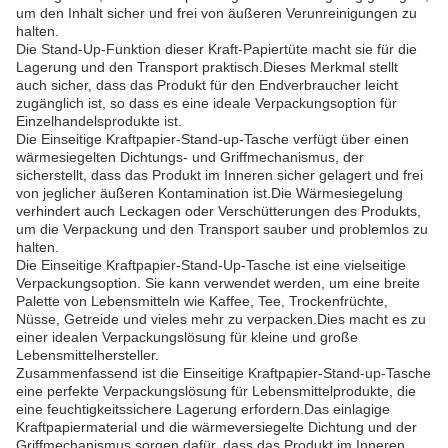
um den Inhalt sicher und frei von äußeren Verunreinigungen zu
halten.
Die Stand-Up-Funktion dieser Kraft-Papiertüte macht sie für die
Lagerung und den Transport praktisch.Dieses Merkmal stellt
auch sicher, dass das Produkt für den Endverbraucher leicht
zugänglich ist, so dass es eine ideale Verpackungsoption für
Einzelhandelsprodukte ist.
Die Einseitige Kraftpapier-Stand-up-Tasche verfügt über einen
wärmesiegelten Dichtungs- und Griffmechanismus, der
sicherstellt, dass das Produkt im Inneren sicher gelagert und frei
von jeglicher äußeren Kontamination ist.Die Wärmesiegelung
verhindert auch Leckagen oder Verschütterungen des Produkts,
um die Verpackung und den Transport sauber und problemlos zu
halten.
Die Einseitige Kraftpapier-Stand-Up-Tasche ist eine vielseitige
Verpackungsoption. Sie kann verwendet werden, um eine breite
Palette von Lebensmitteln wie Kaffee, Tee, Trockenfrüchte,
Nüsse, Getreide und vieles mehr zu verpacken.Dies macht es zu
einer idealen Verpackungslösung für kleine und große
Lebensmittelhersteller.
Zusammenfassend ist die Einseitige Kraftpapier-Stand-up-Tasche
eine perfekte Verpackungslösung für Lebensmittelprodukte, die
eine feuchtigkeitssichere Lagerung erfordern.Das einlagige
Kraftpapiermaterial und die wärmeversiegelte Dichtung und der
Griffmechanismus sorgen dafür, dass das Produkt im Inneren