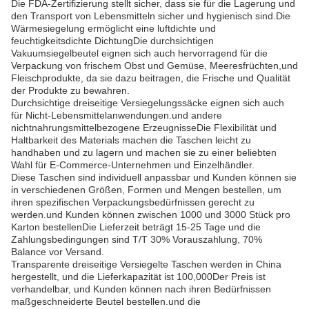
Die FDA-Zertifizierung stellt sicher, dass sie für die Lagerung und
den Transport von Lebensmitteln sicher und hygienisch sind.Die
Wärmesiegelung ermöglicht eine luftdichte und
feuchtigkeitsdichte DichtungDie durchsichtigen
Vakuumsiegelbeutel eignen sich auch hervorragend für die
Verpackung von frischem Obst und Gemüse, Meeresfrüchten,und
Fleischprodukte, da sie dazu beitragen, die Frische und Qualität
der Produkte zu bewahren.
Durchsichtige dreiseitige Versiegelungssäcke eignen sich auch
für Nicht-Lebensmittelanwendungen.und andere
nichtnahrungsmittelbezogene ErzeugnisseDie Flexibilität und
Haltbarkeit des Materials machen die Taschen leicht zu
handhaben und zu lagern und machen sie zu einer beliebten
Wahl für E-Commerce-Unternehmen und Einzelhändler.
Diese Taschen sind individuell anpassbar und Kunden können sie
in verschiedenen Größen, Formen und Mengen bestellen, um
ihren spezifischen Verpackungsbedürfnissen gerecht zu
werden.und Kunden können zwischen 1000 und 3000 Stück pro
Karton bestellenDie Lieferzeit beträgt 15-25 Tage und die
Zahlungsbedingungen sind T/T 30% Vorauszahlung, 70%
Balance vor Versand.
Transparente dreiseitige Versiegelte Taschen werden in China
hergestellt, und die Lieferkapazität ist 100,000Der Preis ist
verhandelbar, und Kunden können nach ihren Bedürfnissen
maßgeschneiderte Beutel bestellen.und die