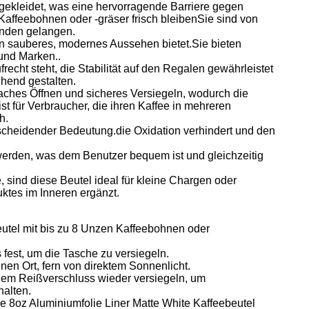
sgekleidet, was eine hervorragende Barriere gegen
e Kaffeebohnen oder -gräser frisch bleibenSie sind von
unden gelangen.
in sauberes, modernes Aussehen bietet.Sie bieten
 und Marken..
echt steht, die Stabilität auf den Regalen gewährleistet
chend gestalten.
aches Öffnen und sicheres Versiegeln, wodurch die
t für Verbraucher, die ihren Kaffee in mehreren
h.
ntscheidender Bedeutung.die Oxidation verhindert und den
erden, was dem Benutzer bequem ist und gleichzeitig
sind diese Beutel ideal für kleine Chargen oder
uktes im Inneren ergänzt.
eutel mit bis zu 8 Unzen Kaffeebohnen oder
fest, um die Tasche zu versiegeln.
en Ort, fern von direktem Sonnenlicht.
dem Reißverschluss wieder versiegeln, um
halten.
e 8oz Aluminiumfolie Liner Matte White Kaffeebeutel