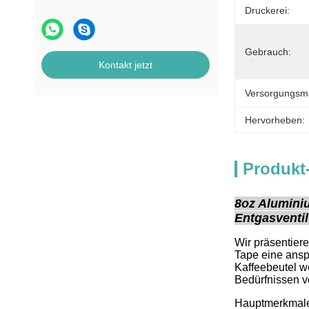
Druckerei:
Gebrauch:
Kontakt jetzt
Versorgungsmat
Hervorheben:
Produkt
8oz Aluminiu
Entgasventi
Wir präsentier
Tape eine ansp
Kaffeebeutel w
Bedürfnissen v
Hauptmerkmal