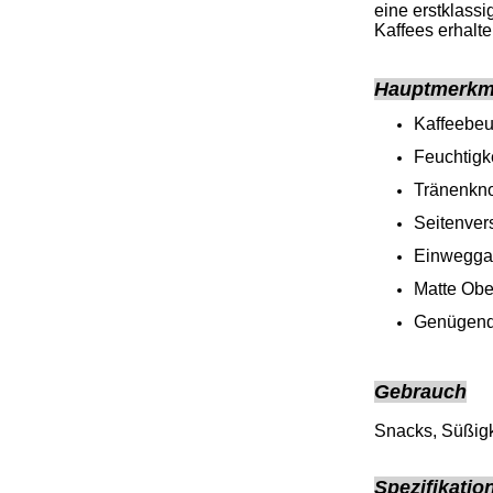
eine erstklassi
Kaffees erhalt
Hauptmerkma
Kaffeebeut
Feuchtigke
Tränenkn
Seitenver
Einweggas
Matte Obe
Genügend 
Gebrauch
Snacks, Süßigk
Spezifikatio