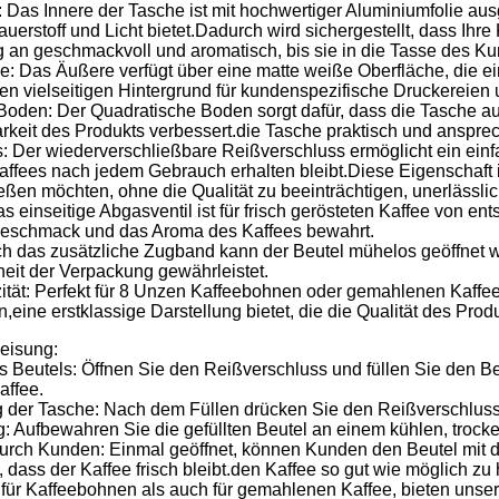
: Das Innere der Tasche ist mit hochwertiger Aluminiumfolie au
auerstoff und Licht bietet.Dadurch wird sichergestellt, dass Ihr
 an geschmackvoll und aromatisch, bis sie in die Tasse des K
e: Das Äußere verfügt über eine matte weiße Oberfläche, die e
nen vielseitigen Hintergrund für kundenspezifische Druckereien
oden: Der Quadratische Boden sorgt dafür, dass die Tasche aufr
arkeit des Produkts verbessert.die Tasche praktisch und anspre
: Der wiederverschließbare Reißverschluss ermöglicht ein einf
affees nach jedem Gebrauch erhalten bleibt.Diese Eigenschaft is
ßen möchten, ohne die Qualität zu beeinträchtigen, unerlässlic
s einseitige Abgasventil ist für frisch gerösteten Kaffee von e
Geschmack und das Aroma des Kaffees bewahrt.
h das zusätzliche Zugband kann der Beutel mühelos geöffnet w
heit der Verpackung gewährleistet.
tät: Perfekt für 8 Unzen Kaffeebohnen oder gemahlenen Kaffee, 
n,eine erstklassige Darstellung bietet, die die Qualität des Prod
eisung:
es Beutels: Öffnen Sie den Reißverschluss und füllen Sie den B
ffee.
g der Tasche: Nach dem Füllen drücken Sie den Reißverschluss 
 Aufbewahren Sie die gefüllten Beutel an einem kühlen, trocken
urch Kunden: Einmal geöffnet, können Kunden den Beutel mit 
, dass der Kaffee frisch bleibt.den Kaffee so gut wie möglich zu 
 für Kaffeebohnen als auch für gemahlenen Kaffee, bieten unser