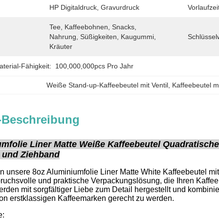
HP Digitaldruck, Gravurdruck
Vorlaufzei
Tee, Kaffeebohnen, Snacks, 
Nahrung, Süßigkeiten, Kaugummi, 
Schlüssel
Kräuter
erial-Fähigkeit:
100,000,000pcs Pro Jahr
Weiße Stand-up-Kaffeebeutel mit Ventil
, 
Kaffeebeutel m
-Beschreibung
mfolie Liner Matte Weiße Kaffeebeutel Quadratisch
l und Ziehband
en unsere 8oz Aluminiumfolie Liner Matte White Kaffeebeutel mi
ruchsvolle und praktische Verpackungslösung, die Ihren Kaffee
erden mit sorgfältiger Liebe zum Detail hergestellt und kombin
on erstklassigen Kaffeemarken gerecht zu werden.
e: