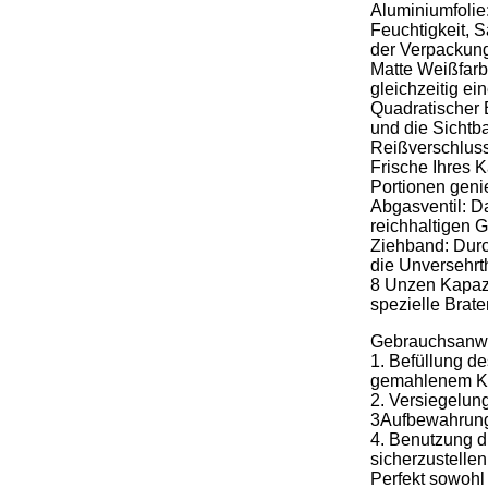
Aluminiumfolie
Feuchtigkeit, S
der Verpackung
Matte Weißfarb
gleichzeitig ei
Quadratischer B
und die Sichtb
Reißverschluss
Frische Ihres K
Portionen genie
Abgasventil: Da
reichhaltigen 
Ziehband: Durc
die Unversehrt
8 Unzen Kapazi
spezielle Brate
Gebrauchsanw
1. Befüllung d
gemahlenem Ka
2. Versiegelun
3Aufbewahrung:
4. Benutzung d
sicherzustellen
Perfekt sowohl