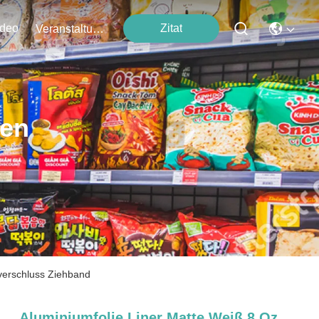
ideo
Zitat
Veranstaltungen
ten
verschluss Ziehband
Aluminiumfolie Liner Matte Weiß 8 Oz