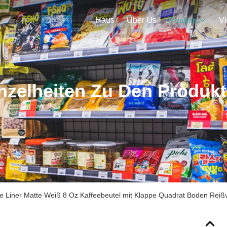
Haus
Über Us
V
Produits
nzelheiten Zu Den Produk
ie Liner Matte Weiß 8 Oz Kaffeebeutel mit Klappe Quadrat Boden Reiß