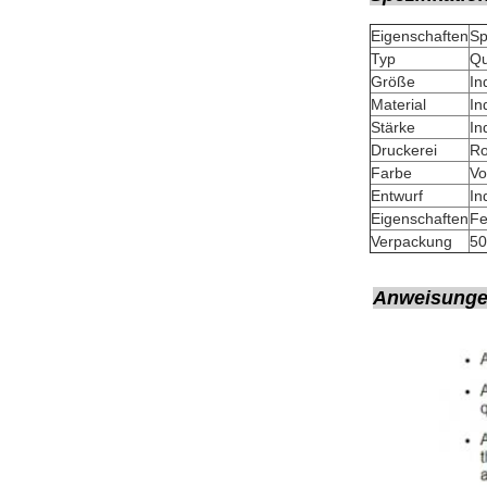
Eigenschaften
Sp
Typ
Qu
Größe
In
Material
In
Stärke
In
Druckerei
Ro
Farbe
Vo
Entwurf
In
Eigenschaften
Fe
Verpackung
50
Anweisungen