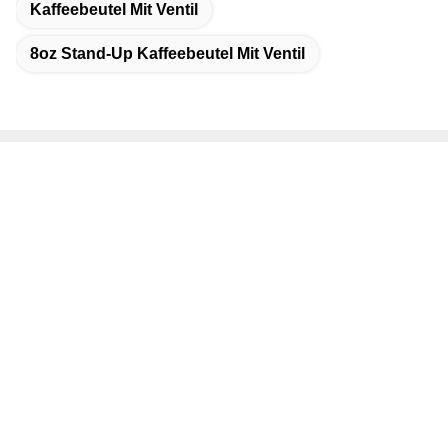
Kaffeebeutel Mit Ventil
8oz Stand-Up Kaffeebeutel Mit Ventil
Schnelle Kontaktaufnahme
Adresse
Bezirk Dongguang, Stadt Cangzhou, Provinz Hebei, China
Telefon
19932265798
E-Mail
elsa@stfpackingpouch.com