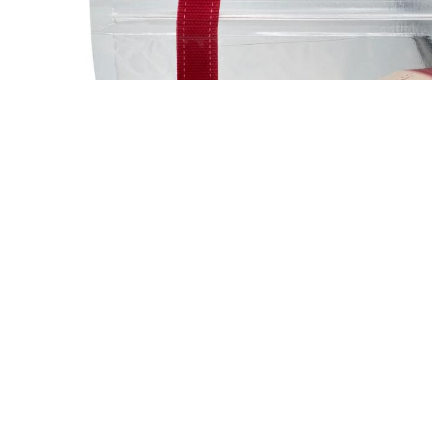
Stichworte:
Kundenspezifische Gedruckt Stehen Oben Beutel
Verpackung Mit Stand-Up-Tasche
Aufstehende Reißverschlussbeutel