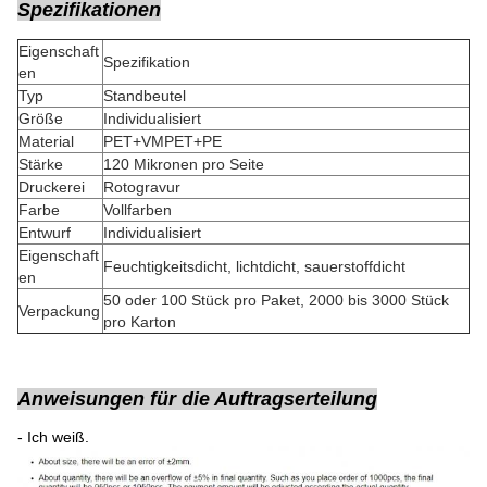
Spezifikationen
Eigenschaft
Spezifikation
en
Typ
Standbeutel
Größe
Individualisiert
Material
PET+VMPET+PE
Stärke
120 Mikronen pro Seite
Druckerei
Rotogravur
Farbe
Vollfarben
Entwurf
Individualisiert
Eigenschaft
Feuchtigkeitsdicht, lichtdicht, sauerstoffdicht
en
50 oder 100 Stück pro Paket, 2000 bis 3000 Stück
Verpackung
pro Karton
Anweisungen für die Auftragserteilung
- Ich weiß.