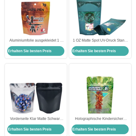
Aluminiumfolie ausgekleidet 1 g
1 OZ Matte Spot UV-Druck Stand-
Kinderschutz Mylar Taschen mit
Up-Taschen mit wieder
Erhalten Sie besten Preis
Erhalten Sie besten Preis
Ziplock Matte Oberfläche
verschließbarem Ziplock und
Fenster für Unkraut, Kräuter,
Süßigkeiten Verpackung
Vorderseite Klar Matte Schwarz
Holographische Kindersichere
Rückseite 13 Mil 3,5 g Mylar
Mylar-Stand-up-Taschen für
Erhalten Sie besten Preis
Erhalten Sie besten Preis
Ziplock Stehbeutel für Unkraut
Weed-Verpackungen
Blume Süßigkeiten Snacks