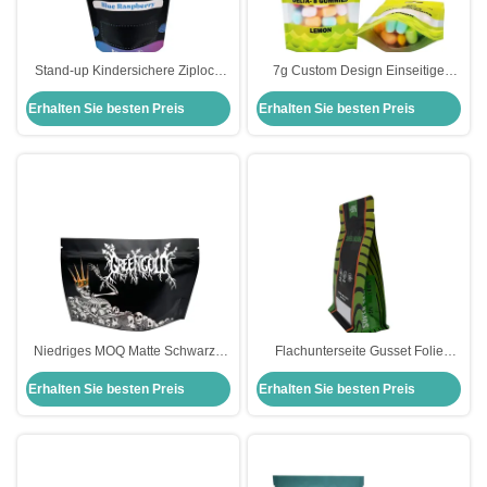
Stand-up Kindersichere Ziplock
7g Custom Design Einseitige
Taschen Mylar Weed Taschen mit
Folie ausgekleidet Kindersichere
Erhalten Sie besten Preis
Erhalten Sie besten Preis
Aluminiumfolie für 3,5 Gramm
Ziplock wieder verschließbare
Weed Süßigkeiten
Grasbeutel mit hängendem Loch
und klarem Fenster
Niedriges MOQ Matte Schwarze
Flachunterseite Gusset Folie
Oberfläche UV Glanzöldruck
ausgekleidet Blumenkraut
Erhalten Sie besten Preis
Erhalten Sie besten Preis
Stand-up Mylar-Taschen für
Verpackungstüten mit
Unkraut-Blumen-Süße
verriegelbarem Reißverschluss
Lebensmittelverpackung