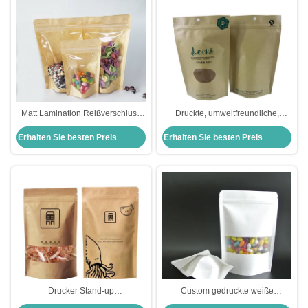
Matt Lamination Reißverschluss
Druckte, umweltfreundliche,
Hitzesiegel Kraft Stand Up
wiederverschließbare, aufrecht
Erhalten Sie besten Preis
Erhalten Sie besten Preis
Taschen mit Fenster Digitaldruck
stehende Kraftpapierbeutel mit
für Lebensmittelverpackungstüten
kundenspezifischem runden
Fenster für Teeblätter und Bohnen
Drucker Stand-up
Custom gedruckte weiße
Kraftpapierbeutel mit
Kraftpapiertüten mit matte klarem