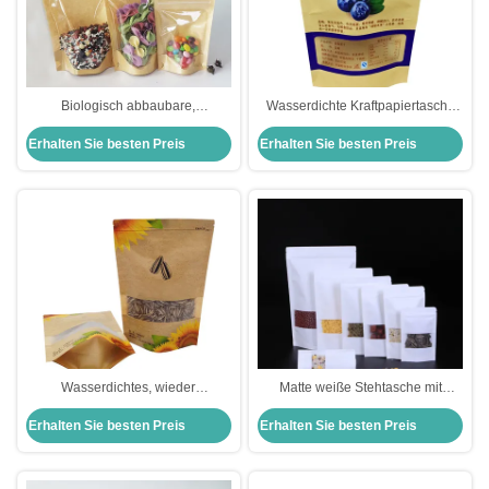
Biologisch abbaubare,
Wasserdichte Kraftpapiertasche
umweltfreundliche, erneut
aus Kunststoff mit Reißverschluss
Erhalten Sie besten Preis
Erhalten Sie besten Preis
verschließbare Kraftbeutel mit
und Fenster für Trockenfutter
fensterfestem
Feuchtigkeitsdichtem
Dichtungsverschluss
Wasserdichtes, wieder
Matte weiße Stehtasche mit
verschließbares Ziplock-Kraft-
Fensterverschluss wieder
Erhalten Sie besten Preis
Erhalten Sie besten Preis
Stand-up-Taschen mit Fenster für
verschließbar
Sonnenblumenkerne