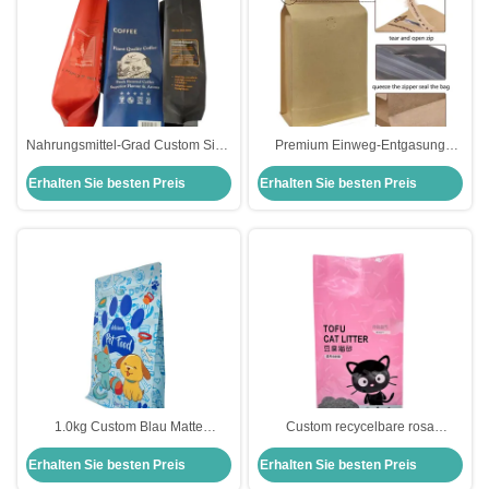
Nahrungsmittel-Grad Custom Side
Premium Einweg-Entgasung
Gusset Tasche für
Flachboden Braun Papiertüten
Erhalten Sie besten Preis
Erhalten Sie besten Preis
Lebensmittelverpackungen 120
0,25 lb 0,5 lb 1 lb 2 lb 125 g 250 g
Mikronen pro Seite
500 g 1 kg
1.0kg Custom Blau Matte
Custom recycelbare rosa
Hundeprodukt
stehende flache Unterseite Gusset
Erhalten Sie besten Preis
Erhalten Sie besten Preis
Lebensmittelverpackungstüten
3lb 5lb 10lb Katzenmüll
Stehen Flachunterseite Gusset
Verpackungstüten mit klarem