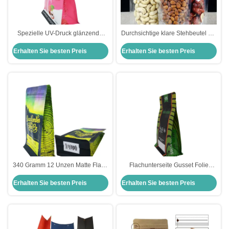
Spezielle UV-Druck glänzende
Durchsichtige klare Stehbeutel mit
teilweise matte flache Unterseite
Reißverschluss
Erhalten Sie besten Preis
Erhalten Sie besten Preis
Gusset-Tasche mit Reißverschluss
für
Lebensmittelpulverververpackungen
340 Gramm 12 Unzen Matte Flach
Flachunterseite Gusset Folie
Boden Seiten Gusset Kaffeebeutel
ausgekleidet Blumenkraut
Erhalten Sie besten Preis
Erhalten Sie besten Preis
mit Ventil und Frontverschluss
Verpackungstüten mit
verriegelbarem Reißverschluss
Lebensmittelverpackung