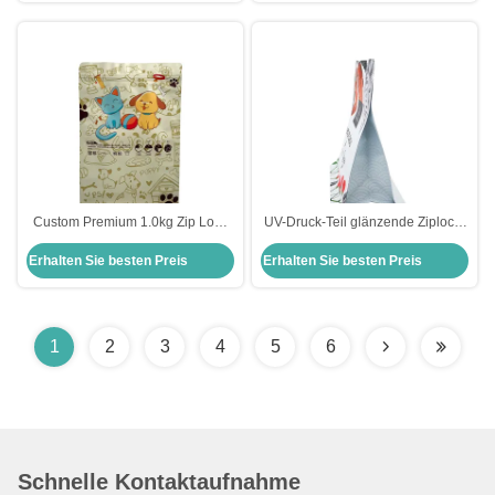
Taschen mit Ziplock
Fenster
Custom Premium 1.0kg Zip Lock
UV-Druck-Teil glänzende Ziplock-
Haustier Hund Haustier Katze
Flachbodenbeutel für
Erhalten Sie besten Preis
Erhalten Sie besten Preis
Essen Quad Siegel Flachboden
Lebensmittelverpackungen
Tasche Lagerung Verpackung
Tasche
1
2
3
4
5
6
Schnelle Kontaktaufnahme