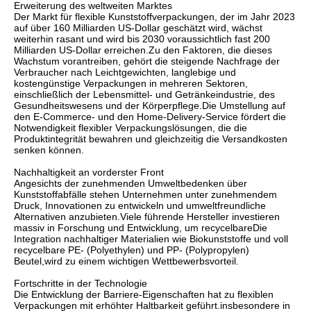
Erweiterung des weltweiten Marktes
Der Markt für flexible Kunststoffverpackungen, der im Jahr 2023
auf über 160 Milliarden US-Dollar geschätzt wird, wächst
weiterhin rasant und wird bis 2030 voraussichtlich fast 200
Milliarden US-Dollar erreichen.Zu den Faktoren, die dieses
Wachstum vorantreiben, gehört die steigende Nachfrage der
Verbraucher nach Leichtgewichten, langlebige und
kostengünstige Verpackungen in mehreren Sektoren,
einschließlich der Lebensmittel- und Getränkeindustrie, des
Gesundheitswesens und der Körperpflege.Die Umstellung auf
den E-Commerce- und den Home-Delivery-Service fördert die
Notwendigkeit flexibler Verpackungslösungen, die die
Produktintegrität bewahren und gleichzeitig die Versandkosten
senken können.
Nachhaltigkeit an vorderster Front
Angesichts der zunehmenden Umweltbedenken über
Kunststoffabfälle stehen Unternehmen unter zunehmendem
Druck, Innovationen zu entwickeln und umweltfreundliche
Alternativen anzubieten.Viele führende Hersteller investieren
massiv in Forschung und Entwicklung, um recycelbareDie
Integration nachhaltiger Materialien wie Biokunststoffe und voll
recycelbare PE- (Polyethylen) und PP- (Polypropylen)
Beutel,wird zu einem wichtigen Wettbewerbsvorteil.
Fortschritte in der Technologie
Die Entwicklung der Barriere-Eigenschaften hat zu flexiblen
Verpackungen mit erhöhter Haltbarkeit geführt.insbesondere in