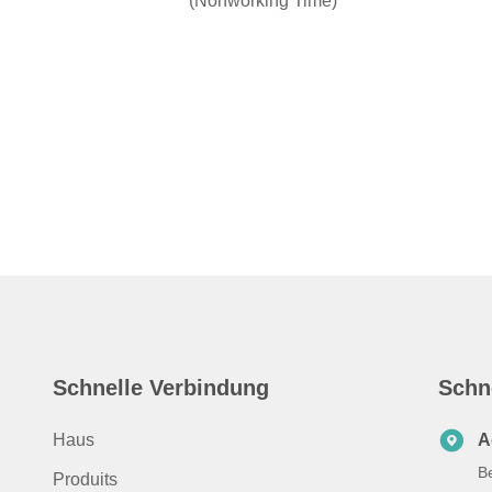
(Nonworking Time)
Schnelle Verbindung
Schn
Haus
A
B
Produits