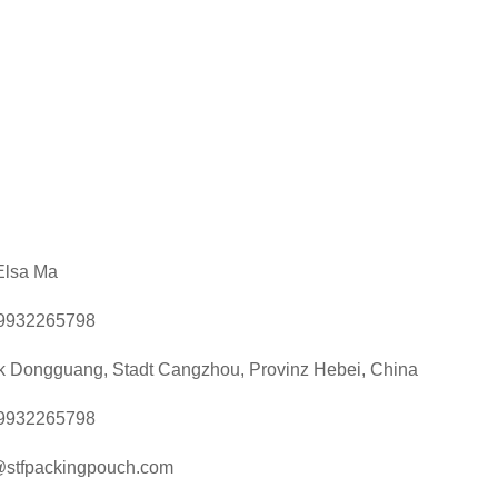
Elsa Ma
9932265798
k Dongguang, Stadt Cangzhou, Provinz Hebei, China
9932265798
@stfpackingpouch.com